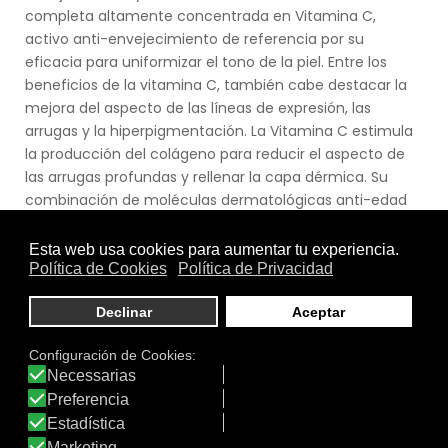
completa altamente concentrada en Vitamina C,
activo anti-envejecimiento de referencia por su
eficacia para uniformizar el tono de la piel. Entre los
beneficios de la vitamina C, también cabe destacar la
mejora del aspecto de las líneas de expresión, las
arrugas y la hiperpigmentación. La Vitamina C estimula
la producción del colágeno para reducir el aspecto de
las arrugas profundas y rellenar la capa dérmica. Su
combinación de moléculas dermatológicas anti-edad
de alta eficacia, con activos compensadores,
garantizan la tolerancia. Ingredientes: [10% Vitamina C
pura]Estimula la producción de colágeno y reduce la
proliferación de radicales libres, restaurando la firmeza y
luminosidad de la piel.[Ácido Salicílico]Exfolia, facilitando
la eliminación de células muertas. Suaviza y unifica la
piel, además de incrementar al penetración de la
vitamina C. [Neurosensina]Calma intensamente la piel.
Ver producto