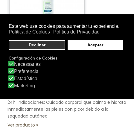
Tamaño:
400 ml.
Marca:
Ducray
Línea:
Sensinol Corporal
SENSINOL LECHE CORPORAL
Propiedades: Calma la sensación de picor. Hidratación
24h. Indicaciones: Cuidado corporal que calma e hidrata
inmediatamente las pieles con picor debido a la
sequedad cutánea.
Ver producto