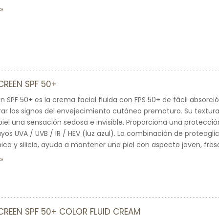
CREEN SPF 50+
n SPF 50+ es la crema facial fluida con FPS 50+ de fácil absorci
rar los signos del envejecimiento cutáneo prematuro. Su text
 piel una sensación sedosa e invisible. Proporciona una protecci
rayos UVA / UVB / IR / HEV (luz azul). La combinación de proteogl
nico y silicio, ayuda a mantener una piel con aspecto joven, fre
REEN SPF 50+ COLOR FLUID CREAM