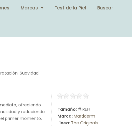
ones
Marcas
Test de la Piel
Buscar
dratación. Suavidad.
nmediato, ofreciendo
Tamaño:
#¡REF!
inosidad y reduciendo
Marca:
Martiderm
de el primer momento.
Línea:
The Originals