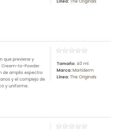
Línea:
The Originals
ón que previene y
Tamaño:
40 ml.
ura Cream-to-Powder
Marca:
Martiderm
ón de amplio espectro
Línea:
The Originals
icanos y el complejo de
sco y uniforme.