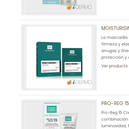
MOISTURIS
La mascarilla
firmeza y ela
arrugas y lín
protección y 
Ver producto
PRO-REG 1
Pro-Reg 15 Cr
combinación s
luminosidad, f