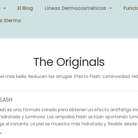
o
El Blog
Líneas Dermocosméticas
Funci
s iDermo
The Originals
el más bella. Reducen las arrugas. Efecto Flash. Luminosidad. Hi
FLASH
ash es una fórmula creada para obtener un efecto antifatiga i
hidratada y luminosa. Las ampollas Flash actúan aportando lum
iga al instante. La piel se muestra más hidratada y flexible des