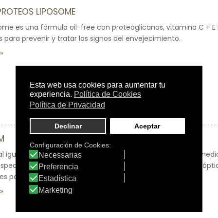
PROTEOS LIPOSOME
ome es una fórmula oil-free con proteoglicanos, vitamina C + E
para prevenir y tratar los signos del envejecimiento.
M
al igual que las ampollas flash, es una fórmula antifatiga inmed
aspecto, elasticidad, luminosidad y firmeza. Efecto borrador ópti
es para una piel deslumbrante.