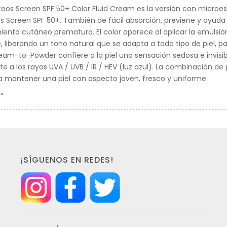
eos Screen SPF 50+ Color Fluid Cream es la versión con microesf
 Screen SPF 50+. También de fácil absorción, previene y ayuda a
iento cutáneo prematuro. El color aparece al aplicar la emulsión
 liberando un tono natural que se adapta a todo tipo de piel, p
eam-to-Powder confiere a la piel una sensación sedosa e invisi
te a los rayos UVA / UVB / IR / HEV (luz azul). La combinación de
a a mantener una piel con aspecto joven, fresco y uniforme.
¡SÍGUENOS EN REDES!