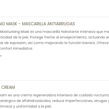
ING MASK - MASCARILLA ANTIARRUGAS
 Moisturising Mask es una mascarilla hidratante intensiva que mej
sticidad de la piel. Protege frente al envejecimiento, actuando 
eas de expresión, así como mejorando la función barrera. Ofrece
confort inmediatos.
5 CREAM
eam es una crema regeneradora intensiva de cuidado nocturno 
inérgica de alfahidroxiácidos, reduce imperfecciones, arruga
irmeza y uniformidad a la piel.