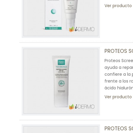
Ver producto
PROTEOS S
Proteos Scree
ayuda a repa
confiere a la
frente a los 
ácido hialuró
Ver producto
PROTEOS SC