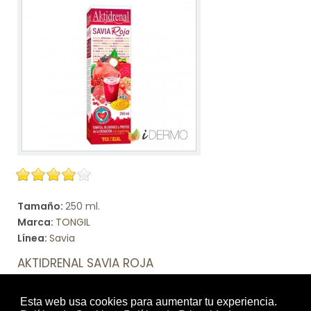
Tamaño:
250 ml.
Marca:
TONGIL
Línea:
Savia
AKTIDRENAL SAVIA ROJA
Complemento alimenticio a base de extractos
concentrados de plantas, verduras y frutas, semillas de