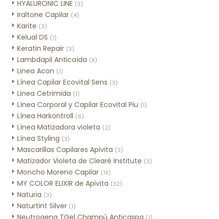
HYALURONIC LINE
(3)
Iraltone Capilar
(4)
Karite
(3)
Kelual DS
(1)
Keratin Repair
(3)
Lambdapil Anticaída
(8)
Linea Acon
(1)
Línea Capilar Ecovital Sens
(3)
Linea Cetrimida
(1)
Línea Corporal y Capilar Ecovital Piu
(1)
Línea Harkontroll
(6)
Línea Matizadora violeta
(2)
Línea Styling
(3)
Mascarillas Capilares Apivita
(3)
Matizador Violeta de Clearé Institute
(3)
Moncho Moreno Capilar
(19)
MY COLOR ELIXIR de Apivita
(32)
Naturia
(3)
Naturtint Silver
(1)
Neutrogena TGel Champú Anticaspa
(1)