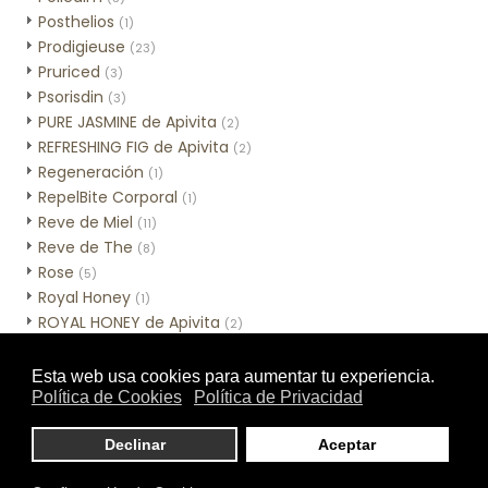
Posthelios
(1)
Prodigieuse
(23)
Pruriced
(3)
Psorisdin
(3)
PURE JASMINE de Apivita
(2)
REFRESHING FIG de Apivita
(2)
Regeneración
(1)
RepelBite Corporal
(1)
Reve de Miel
(11)
Reve de The
(8)
Rose
(5)
Royal Honey
(1)
ROYAL HONEY de Apivita
(2)
Sebamed Hidratación
(3)
Sebamed Higiene
(10)
Sensinol Corporal
(2)
SESCACAY
(3)
Skincare de MIA Cosmétics
(7)
Skinceuticals - Línea corporal
(1)