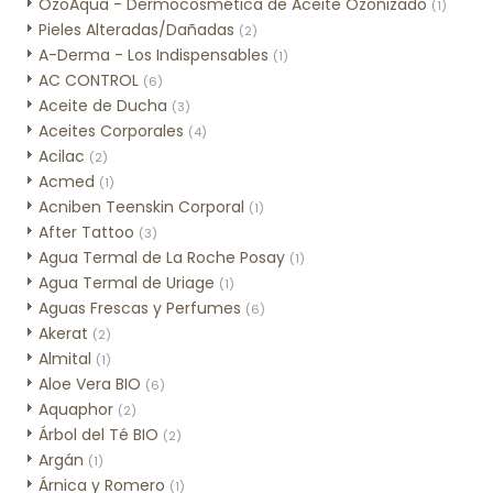
OzoAqua - Dermocosmética de Aceite Ozonizado
(1)
Pieles Alteradas/Dañadas
(2)
A-Derma - Los Indispensables
(1)
AC CONTROL
(6)
Aceite de Ducha
(3)
Aceites Corporales
(4)
Acilac
(2)
Acmed
(1)
Acniben Teenskin Corporal
(1)
After Tattoo
(3)
Agua Termal de La Roche Posay
(1)
Agua Termal de Uriage
(1)
Aguas Frescas y Perfumes
(6)
Akerat
(2)
Almital
(1)
Aloe Vera BIO
(6)
Aquaphor
(2)
Árbol del Té BIO
(2)
Argán
(1)
Árnica y Romero
(1)