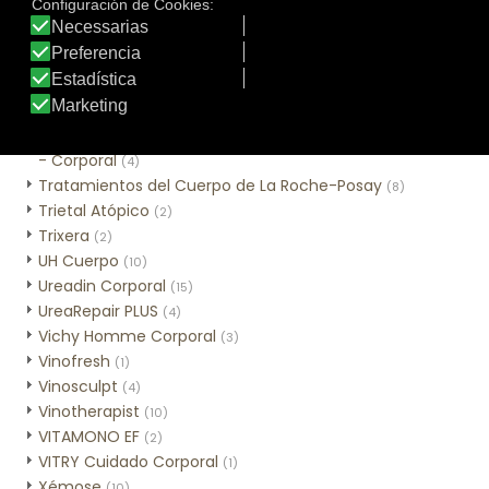
Sweet Lemon
(3)
Tar-Plus
(2)
Thé des Vignes
(3)
Time Control Corporal
(2)
Tratamiento tópico
(1)
Tratamientos Alta Nutrición con Cold Cream Natural
- Corporal
(4)
Tratamientos del Cuerpo de La Roche-Posay
(8)
Trietal Atópico
(2)
Trixera
(2)
UH Cuerpo
(10)
Ureadin Corporal
(15)
UreaRepair PLUS
(4)
Vichy Homme Corporal
(3)
Vinofresh
(1)
Vinosculpt
(4)
Vinotherapist
(10)
VITAMONO EF
(2)
VITRY Cuidado Corporal
(1)
Xémose
(10)