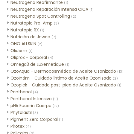
Neutrogena Reafirmante
(1)
Neutrogena Reparación Intensa CICA
(1)
Neutrogena Spot Controlling
(2)
Nutratopic Pro-Amp
(3)
Nutratopic RX
(1)
Nutrición de Jowae
(7)
OHO ALLSKIN
(2)
Oliderm
(1)
Oliprox - corporal
(4)
Omega3 de Luxemetique
(1)
OzoAqua - Dermocosmética de Aceite Ozonizado
(13)
OzoIntim - Cuidado íntimo de Aceite Ozonizado
(2)
Ozopick - Cuidado post-pica de Aceite Ozonizado
(1)
Panthenol
(4)
Panthenol Intensivo
(5)
pH5 Eucerin Cuerpo
(12)
Phytolastil
(3)
Pigment Zero Corporal
(1)
Pirotex
(4)
Policalm
(3)