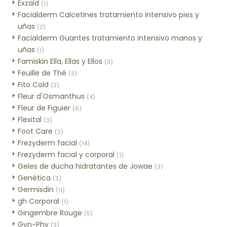
Exzaid
(1)
Facialderm Calcetines tratamiento intensivo pies y
uñas
(2)
Facialderm Guantes tratamiento intensivo manos y
uñas
(1)
Famiskin Ella, Ellas y Ellos
(3)
Feuille de Thé
(3)
Fito Cold
(2)
Fleur d'Osmanthus
(4)
Fleur de Figuier
(6)
Flexital
(3)
Foot Care
(3)
Frezyderm facial
(14)
Frezyderm facial y corporal
(1)
Geles de ducha hidratantes de Jowae
(3)
Genética
(3)
Germisdin
(11)
gh Corporal
(1)
Gingembre Rouge
(5)
Gyn-Phy
(3)