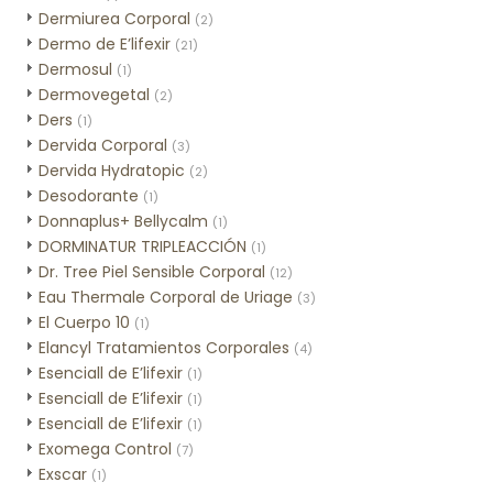
Dermiurea Corporal
(2)
Dermo de E’lifexir
(21)
Dermosul
(1)
Dermovegetal
(2)
Ders
(1)
Dervida Corporal
(3)
Dervida Hydratopic
(2)
Desodorante
(1)
Donnaplus+ Bellycalm
(1)
DORMINATUR TRIPLEACCIÓN
(1)
Dr. Tree Piel Sensible Corporal
(12)
Eau Thermale Corporal de Uriage
(3)
El Cuerpo 10
(1)
Elancyl Tratamientos Corporales
(4)
Esenciall de E’lifexir
(1)
Esenciall de E’lifexir
(1)
Esenciall de E’lifexir
(1)
Exomega Control
(7)
Exscar
(1)