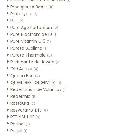
Pretratamiento de Sensilis
(1)
Prodigieuse Boost
(8)
Prototype
(2)
Pur
(2)
Pure Age Perfection
(2)
Pure Niacinamide 10
(1)
Pure Vitamin C10
(1)
Pureté Sublime
(1)
Pureté Thermale
(2)
Purificante de Jowae
(4)
Q10 Active
(4)
Queen Bee
(2)
QUEEN BEE LONGEVITY
(3)
Redefinition de Volumax
(1)
Redermic
(5)
Restaura
(2)
Resveratrol Lift
(6)
RETINAL LINE
(2)
Retinol
(1)
Retisil
(1)