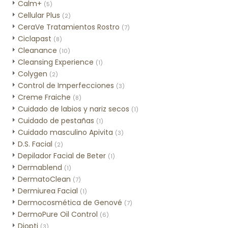
Calm+
(5)
Cellular Plus
(2)
CeraVe Tratamientos Rostro
(7)
Ciclapast
(8)
Cleanance
(10)
Cleansing Experience
(1)
Colygen
(2)
Control de Imperfecciones
(3)
Creme Fraiche
(8)
Cuidado de labios y nariz secos
(1)
Cuidado de pestañas
(1)
Cuidado masculino Apivita
(3)
D.S. Facial
(2)
Depilador Facial de Beter
(1)
Dermablend
(1)
DermatoClean
(7)
Dermiurea Facial
(1)
Dermocosmética de Genové
(7)
DermoPure Oil Control
(6)
Diopti
(3)