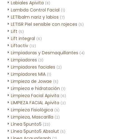
Labiales Apivita
(8)
Lambda Control Facial
(1)
LETIbalm nariz y labios
(7)
LETISR Piel sensible con rojeces
(5)
Lift
(5)
Lift integral
(6)
Liftactiv
(12)
Limpiadoras y Desmaquillantes
(4)
Limpiadores
(3)
Limpiadores faciales
(2)
Limpiadores MIA
(1)
Limpieza de Jowae
(5)
Limpieza e hidratación
(1)
Limpieza Facial Apivita
(6)
LIMPIEZA FACIAL Apivita
(2)
Limpieza Fisiológica
(9)
Limpieza, Mascarilla
(2)
Línea 5punto5
(23)
Línea 5punto5 Absolut
(5)
Línea AcquaGraph
(7)