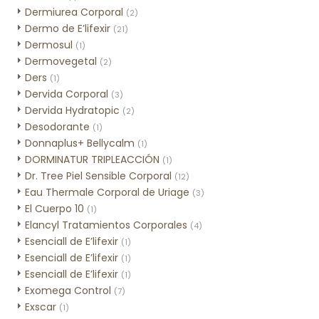
Dermiurea Corporal
(2)
Dermo de E’lifexir
(21)
Dermosul
(1)
Dermovegetal
(2)
Ders
(1)
Dervida Corporal
(3)
Dervida Hydratopic
(2)
Desodorante
(1)
Donnaplus+ Bellycalm
(1)
DORMINATUR TRIPLEACCIÓN
(1)
Dr. Tree Piel Sensible Corporal
(12)
Eau Thermale Corporal de Uriage
(3)
El Cuerpo 10
(1)
Elancyl Tratamientos Corporales
(4)
Esenciall de E’lifexir
(1)
Esenciall de E’lifexir
(1)
Esenciall de E’lifexir
(1)
Exomega Control
(7)
Exscar
(1)