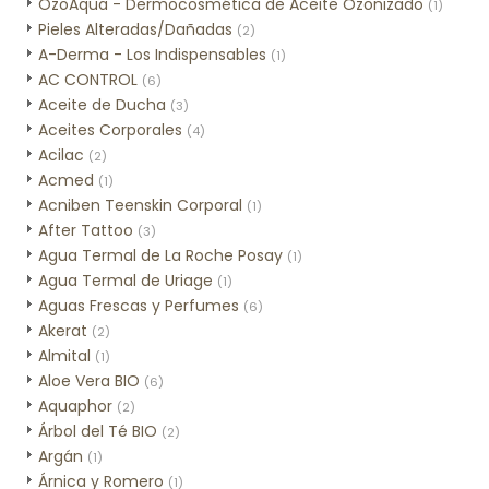
OzoAqua - Dermocosmética de Aceite Ozonizado
(1)
Pieles Alteradas/Dañadas
(2)
A-Derma - Los Indispensables
(1)
AC CONTROL
(6)
Aceite de Ducha
(3)
Aceites Corporales
(4)
Acilac
(2)
Acmed
(1)
Acniben Teenskin Corporal
(1)
After Tattoo
(3)
Agua Termal de La Roche Posay
(1)
Agua Termal de Uriage
(1)
Aguas Frescas y Perfumes
(6)
Akerat
(2)
Almital
(1)
Aloe Vera BIO
(6)
Aquaphor
(2)
Árbol del Té BIO
(2)
Argán
(1)
Árnica y Romero
(1)