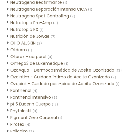
Neutrogena Reafirmante
(1)
Neutrogena Reparación Intensa CICA
(1)
Neutrogena Spot Controlling
(2)
Nutratopic Pro-Amp
(3)
Nutratopic RX
(1)
Nutrición de Jowae
(7)
OHO ALLSKIN
(2)
Oliderm
(1)
Oliprox - corporal
(4)
Omega3 de Luxemetique
(1)
OzoAqua - Dermocosmética de Aceite Ozonizado
(13)
OzoIntim - Cuidado íntimo de Aceite Ozonizado
(2)
Ozopick - Cuidado post-pica de Aceite Ozonizado
(1)
Panthenol
(4)
Panthenol Intensivo
(5)
pH5 Eucerin Cuerpo
(12)
Phytolastil
(3)
Pigment Zero Corporal
(1)
Pirotex
(4)
Policalm
(3)