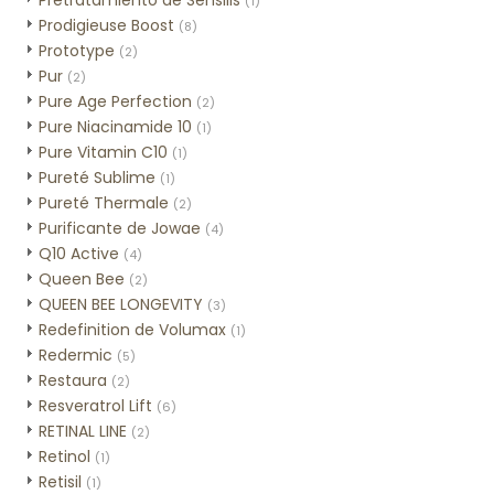
Pretratamiento de Sensilis
(1)
Prodigieuse Boost
(8)
Prototype
(2)
Pur
(2)
Pure Age Perfection
(2)
Pure Niacinamide 10
(1)
Pure Vitamin C10
(1)
Pureté Sublime
(1)
Pureté Thermale
(2)
Purificante de Jowae
(4)
Q10 Active
(4)
Queen Bee
(2)
QUEEN BEE LONGEVITY
(3)
Redefinition de Volumax
(1)
Redermic
(5)
Restaura
(2)
Resveratrol Lift
(6)
RETINAL LINE
(2)
Retinol
(1)
Retisil
(1)