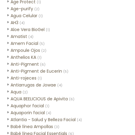
Age Protect
(1)
Age-purify
(2)
Agua Celular
(1)
AH3
(4)
Aloe Vera BioGel
(1)
Amatist
(4)
Amem Facial
(5)
Ampoule Ojos
(2)
Anthelios KA
(1)
Anti-Pigment
(6)
Anti-Pigment de Eucerin
(5)
Anti-rojeces
(1)
Antiarrugas de Jowae
(4)
Aqua
(2)
AQUA BEELICIOUS de Apivita
(6)
Aquaphor facial
(1)
Aquaporin facial
(4)
Atlantia - Salud y Belleza Facial
(4)
Babé línea Ampollas
(3)
Babé línea Facial Essentials
(6)