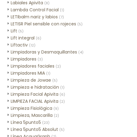
Labiales Apivita
(8)
Lambda Control Facial
(1)
LETIbalm nariz y labios
(7)
LETISR Piel sensible con rojeces
(5)
Lift
(5)
Lift integral
(6)
Liftactiv
(12)
Limpiadoras y Desmaquillantes
(4)
Limpiadores
(3)
Limpiadores faciales
(2)
Limpiadores MIA
(1)
Limpieza de Jowae
(5)
Limpieza e hidratación
(1)
Limpieza Facial Apivita
(6)
LIMPIEZA FACIAL Apivita
(2)
Limpieza Fisiológica
(9)
Limpieza, Mascarilla
(2)
Línea 5punto5
(23)
Línea 5punto5 Absolut
(5)
Línea AcquaGraph
(7)