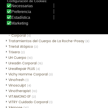
Sweet Lemon
(3)
Tar-Plus
(2)
Thé des Vignes
(3)
Time Control Corporal
(2)
Tratamiento tópico
(1)
Tratamientos Alta Nutrición con Cold Cream Natural
- Corporal
(4)
Tratamientos del Cuerpo de La Roche-Posay
(8)
Trietal Atópico
(2)
Trixera
(2)
UH Cuerpo
(10)
Ureadin Corporal
(15)
UreaRepair PLUS
(4)
Vichy Homme Corporal
(3)
Vinofresh
(1)
Vinosculpt
(4)
Vinotherapist
(10)
VITAMONO EF
(2)
VITRY Cuidado Corporal
(1)
Xémose
(10)