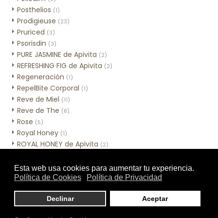
Posthelios
(1)
Prodigieuse
(23)
Pruriced
(3)
Psorisdin
(3)
PURE JASMINE de Apivita
(2)
REFRESHING FIG de Apivita
(2)
Regeneración
(1)
RepelBite Corporal
(1)
Reve de Miel
(11)
Reve de The
(8)
Rose
(5)
Royal Honey
(1)
ROYAL HONEY de Apivita
(2)
Sebamed Hidratación
(3)
Sebamed Higiene
(10)
Sensinol Corporal
(2)
SESCACAY
(3)
Skincare de MIA Cosmétics
(7)
Skinceuticals - Línea corporal
(1)