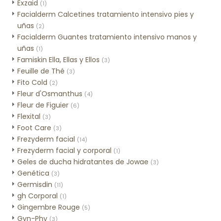
Exzaid
(1)
Facialderm Calcetines tratamiento intensivo pies y
uñas
(2)
Facialderm Guantes tratamiento intensivo manos y
uñas
(1)
Famiskin Ella, Ellas y Ellos
(3)
Feuille de Thé
(3)
Fito Cold
(2)
Fleur d'Osmanthus
(4)
Fleur de Figuier
(6)
Flexital
(3)
Foot Care
(3)
Frezyderm facial
(14)
Frezyderm facial y corporal
(1)
Geles de ducha hidratantes de Jowae
(3)
Genética
(3)
Germisdin
(11)
gh Corporal
(1)
Gingembre Rouge
(5)
Gyn-Phy
(3)