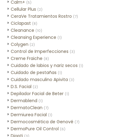
Calm+
(5)
Cellular Plus
(2)
CeraVe Tratamientos Rostro
(7)
Ciclapast
(8)
Cleanance
(10)
Cleansing Experience
(1)
Colygen
(2)
Control de Imperfecciones
(3)
Creme Fraiche
(8)
Cuidado de labios y nariz secos
(1)
Cuidado de pestañas
(1)
Cuidado masculino Apivita
(3)
D.S. Facial
(2)
Depilador Facial de Beter
(1)
Dermablend
(1)
DermatoClean
(7)
Dermiurea Facial
(1)
Dermocosmética de Genové
(7)
DermoPure Oil Control
(6)
Diopti
(3)