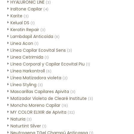
HYALURONIC LINE
(3)
Iraltone Capilar
(4)
Karite
(3)
Kelual DS
(1)
Keratin Repair
(3)
Lambdapil Anticaída
(8)
Linea Acon
(1)
Línea Capilar Ecovital Sens
(3)
Linea Cetrimida
(1)
Línea Corporal y Capilar Ecovital Piu
(1)
Línea Harkontroll
(6)
Línea Matizadora violeta
(2)
Línea Styling
(3)
Mascarillas Capilares Apivita
(3)
Matizador Violeta de Clearé Institute
(3)
Moncho Moreno Capilar
(19)
MY COLOR ELIXIR de Apivita
(32)
Naturia
(3)
Naturtint Silver
(1)
Neutrogena TGel Champú Anticaspa
(1)