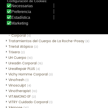
Sweet Lemon
(3)
Tar-Plus
(2)
Thé des Vignes
(3)
Time Control Corporal
(2)
Tratamiento tópico
(1)
Tratamientos Alta Nutrición con Cold Cream Natural
- Corporal
(4)
Tratamientos del Cuerpo de La Roche-Posay
(8)
Trietal Atópico
(2)
Trixera
(2)
UH Cuerpo
(10)
Ureadin Corporal
(15)
UreaRepair PLUS
(4)
Vichy Homme Corporal
(3)
Vinofresh
(1)
Vinosculpt
(4)
Vinotherapist
(10)
VITAMONO EF
(2)
VITRY Cuidado Corporal
(1)
Xémose
(10)