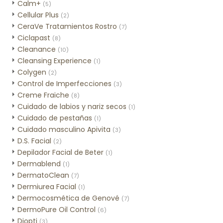
Calm+
(5)
Cellular Plus
(2)
CeraVe Tratamientos Rostro
(7)
Ciclapast
(8)
Cleanance
(10)
Cleansing Experience
(1)
Colygen
(2)
Control de Imperfecciones
(3)
Creme Fraiche
(8)
Cuidado de labios y nariz secos
(1)
Cuidado de pestañas
(1)
Cuidado masculino Apivita
(3)
D.S. Facial
(2)
Depilador Facial de Beter
(1)
Dermablend
(1)
DermatoClean
(7)
Dermiurea Facial
(1)
Dermocosmética de Genové
(7)
DermoPure Oil Control
(6)
Diopti
(3)