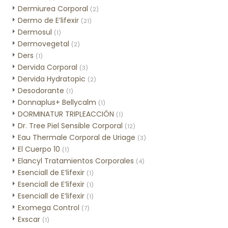
Dermiurea Corporal
(2)
Dermo de E’lifexir
(21)
Dermosul
(1)
Dermovegetal
(2)
Ders
(1)
Dervida Corporal
(3)
Dervida Hydratopic
(2)
Desodorante
(1)
Donnaplus+ Bellycalm
(1)
DORMINATUR TRIPLEACCIÓN
(1)
Dr. Tree Piel Sensible Corporal
(12)
Eau Thermale Corporal de Uriage
(3)
El Cuerpo 10
(1)
Elancyl Tratamientos Corporales
(4)
Esenciall de E’lifexir
(1)
Esenciall de E’lifexir
(1)
Esenciall de E’lifexir
(1)
Exomega Control
(7)
Exscar
(1)