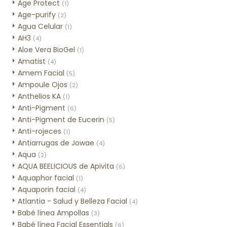
Age Protect
(1)
Age-purify
(2)
Agua Celular
(1)
AH3
(4)
Aloe Vera BioGel
(1)
Amatist
(4)
Amem Facial
(5)
Ampoule Ojos
(2)
Anthelios KA
(1)
Anti-Pigment
(6)
Anti-Pigment de Eucerin
(5)
Anti-rojeces
(1)
Antiarrugas de Jowae
(4)
Aqua
(2)
AQUA BEELICIOUS de Apivita
(6)
Aquaphor facial
(1)
Aquaporin facial
(4)
Atlantia - Salud y Belleza Facial
(4)
Babé línea Ampollas
(3)
Babé línea Facial Essentials
(6)