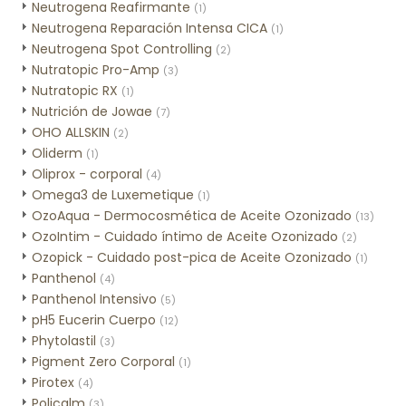
Neutrogena Reafirmante
(1)
Neutrogena Reparación Intensa CICA
(1)
Neutrogena Spot Controlling
(2)
Nutratopic Pro-Amp
(3)
Nutratopic RX
(1)
Nutrición de Jowae
(7)
OHO ALLSKIN
(2)
Oliderm
(1)
Oliprox - corporal
(4)
Omega3 de Luxemetique
(1)
OzoAqua - Dermocosmética de Aceite Ozonizado
(13)
OzoIntim - Cuidado íntimo de Aceite Ozonizado
(2)
Ozopick - Cuidado post-pica de Aceite Ozonizado
(1)
Panthenol
(4)
Panthenol Intensivo
(5)
pH5 Eucerin Cuerpo
(12)
Phytolastil
(3)
Pigment Zero Corporal
(1)
Pirotex
(4)
Policalm
(3)