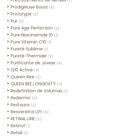
Pretratamiento de Sensilis
(1)
Prodigieuse Boost
(8)
Prototype
(2)
Pur
(2)
Pure Age Perfection
(2)
Pure Niacinamide 10
(1)
Pure Vitamin C10
(1)
Pureté Sublime
(1)
Pureté Thermale
(2)
Purificante de Jowae
(4)
Q10 Active
(4)
Queen Bee
(2)
QUEEN BEE LONGEVITY
(3)
Redefinition de Volumax
(1)
Redermic
(5)
Restaura
(2)
Resveratrol Lift
(6)
RETINAL LINE
(2)
Retinol
(1)
Retisil
(1)