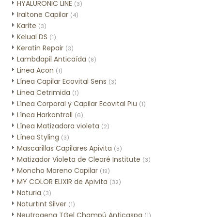
HYALURONIC LINE
(3)
Iraltone Capilar
(4)
Karite
(3)
Kelual DS
(1)
Keratin Repair
(3)
Lambdapil Anticaída
(8)
Linea Acon
(1)
Línea Capilar Ecovital Sens
(3)
Linea Cetrimida
(1)
Línea Corporal y Capilar Ecovital Piu
(1)
Línea Harkontroll
(6)
Línea Matizadora violeta
(2)
Línea Styling
(3)
Mascarillas Capilares Apivita
(3)
Matizador Violeta de Clearé Institute
(3)
Moncho Moreno Capilar
(19)
MY COLOR ELIXIR de Apivita
(32)
Naturia
(3)
Naturtint Silver
(1)
Neutrogena TGel Champú Anticaspa
(1)