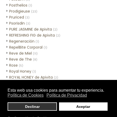
Posthelios
(1)
Prodigieuse
(23)
Pruriced
(3)
Psorisdin
(3)
PURE JASMINE de Apivita
(2)
REFRESHING FIG de Apivita
(2)
Regeneración
(1)
RepelBite Corporal
(1)
Reve de Miel
(11)
Reve de The
(8)
Rose
(5)
Royal Honey
(1)
ROYAL HONEY de Apivita
(2)
Sebamed Hidratación
(3)
Sebamed Higiene
(10)
Sensinol Corporal
(2)
SESCACAY
(3)
Skincare de MIA Cosmétics
(7)
Skinceuticals - Línea corporal
(1)