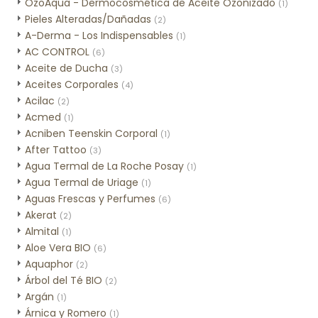
OzoAqua - Dermocosmética de Aceite Ozonizado
(1)
Pieles Alteradas/Dañadas
(2)
A-Derma - Los Indispensables
(1)
AC CONTROL
(6)
Aceite de Ducha
(3)
Aceites Corporales
(4)
Acilac
(2)
Acmed
(1)
Acniben Teenskin Corporal
(1)
After Tattoo
(3)
Agua Termal de La Roche Posay
(1)
Agua Termal de Uriage
(1)
Aguas Frescas y Perfumes
(6)
Akerat
(2)
Almital
(1)
Aloe Vera BIO
(6)
Aquaphor
(2)
Árbol del Té BIO
(2)
Argán
(1)
Árnica y Romero
(1)