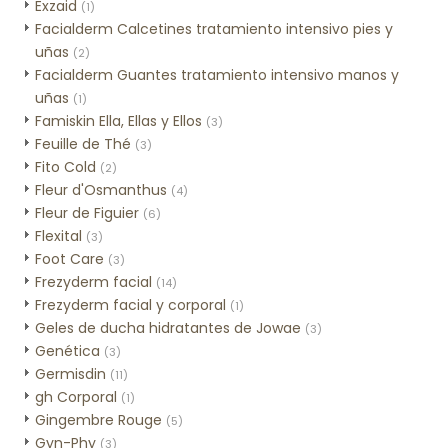
Exzaid
(1)
Facialderm Calcetines tratamiento intensivo pies y
uñas
(2)
Facialderm Guantes tratamiento intensivo manos y
uñas
(1)
Famiskin Ella, Ellas y Ellos
(3)
Feuille de Thé
(3)
Fito Cold
(2)
Fleur d'Osmanthus
(4)
Fleur de Figuier
(6)
Flexital
(3)
Foot Care
(3)
Frezyderm facial
(14)
Frezyderm facial y corporal
(1)
Geles de ducha hidratantes de Jowae
(3)
Genética
(3)
Germisdin
(11)
gh Corporal
(1)
Gingembre Rouge
(5)
Gyn-Phy
(3)