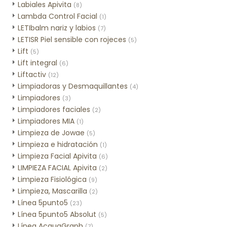
Labiales Apivita
(8)
Lambda Control Facial
(1)
LETIbalm nariz y labios
(7)
LETISR Piel sensible con rojeces
(5)
Lift
(5)
Lift integral
(6)
Liftactiv
(12)
Limpiadoras y Desmaquillantes
(4)
Limpiadores
(3)
Limpiadores faciales
(2)
Limpiadores MIA
(1)
Limpieza de Jowae
(5)
Limpieza e hidratación
(1)
Limpieza Facial Apivita
(6)
LIMPIEZA FACIAL Apivita
(2)
Limpieza Fisiológica
(9)
Limpieza, Mascarilla
(2)
Línea 5punto5
(23)
Línea 5punto5 Absolut
(5)
Línea AcquaGraph
(7)