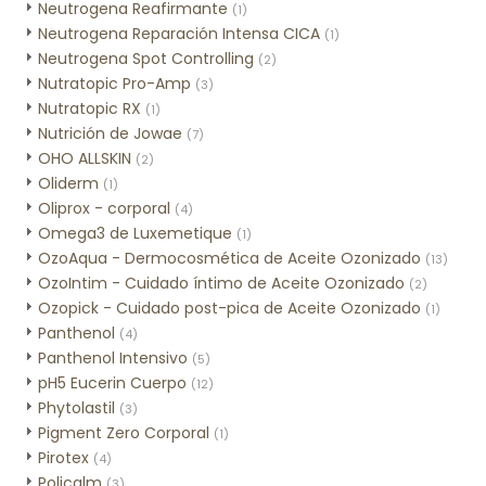
Neutrogena Reafirmante
(1)
Neutrogena Reparación Intensa CICA
(1)
Neutrogena Spot Controlling
(2)
Nutratopic Pro-Amp
(3)
Nutratopic RX
(1)
Nutrición de Jowae
(7)
OHO ALLSKIN
(2)
Oliderm
(1)
Oliprox - corporal
(4)
Omega3 de Luxemetique
(1)
OzoAqua - Dermocosmética de Aceite Ozonizado
(13)
OzoIntim - Cuidado íntimo de Aceite Ozonizado
(2)
Ozopick - Cuidado post-pica de Aceite Ozonizado
(1)
Panthenol
(4)
Panthenol Intensivo
(5)
pH5 Eucerin Cuerpo
(12)
Phytolastil
(3)
Pigment Zero Corporal
(1)
Pirotex
(4)
Policalm
(3)