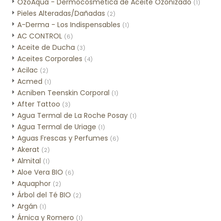
OzoAqua - Dermocosmética de Aceite Ozonizado
(1)
Pieles Alteradas/Dañadas
(2)
A-Derma - Los Indispensables
(1)
AC CONTROL
(6)
Aceite de Ducha
(3)
Aceites Corporales
(4)
Acilac
(2)
Acmed
(1)
Acniben Teenskin Corporal
(1)
After Tattoo
(3)
Agua Termal de La Roche Posay
(1)
Agua Termal de Uriage
(1)
Aguas Frescas y Perfumes
(6)
Akerat
(2)
Almital
(1)
Aloe Vera BIO
(6)
Aquaphor
(2)
Árbol del Té BIO
(2)
Argán
(1)
Árnica y Romero
(1)