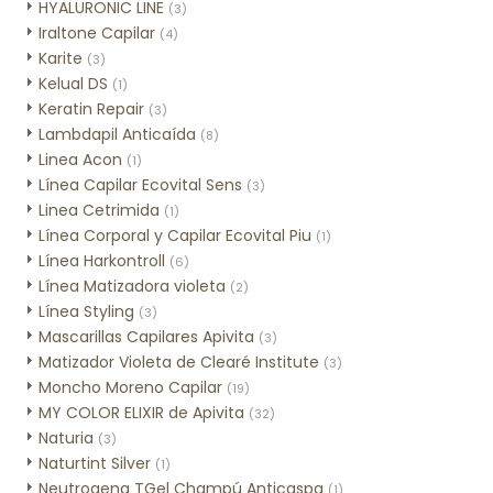
HYALURONIC LINE
(3)
Iraltone Capilar
(4)
Karite
(3)
Kelual DS
(1)
Keratin Repair
(3)
Lambdapil Anticaída
(8)
Linea Acon
(1)
Línea Capilar Ecovital Sens
(3)
Linea Cetrimida
(1)
Línea Corporal y Capilar Ecovital Piu
(1)
Línea Harkontroll
(6)
Línea Matizadora violeta
(2)
Línea Styling
(3)
Mascarillas Capilares Apivita
(3)
Matizador Violeta de Clearé Institute
(3)
Moncho Moreno Capilar
(19)
MY COLOR ELIXIR de Apivita
(32)
Naturia
(3)
Naturtint Silver
(1)
Neutrogena TGel Champú Anticaspa
(1)