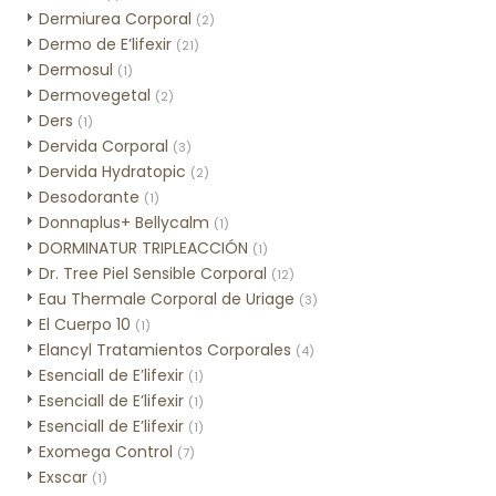
Dermiurea Corporal
(2)
Dermo de E’lifexir
(21)
Dermosul
(1)
Dermovegetal
(2)
Ders
(1)
Dervida Corporal
(3)
Dervida Hydratopic
(2)
Desodorante
(1)
Donnaplus+ Bellycalm
(1)
DORMINATUR TRIPLEACCIÓN
(1)
Dr. Tree Piel Sensible Corporal
(12)
Eau Thermale Corporal de Uriage
(3)
El Cuerpo 10
(1)
Elancyl Tratamientos Corporales
(4)
Esenciall de E’lifexir
(1)
Esenciall de E’lifexir
(1)
Esenciall de E’lifexir
(1)
Exomega Control
(7)
Exscar
(1)