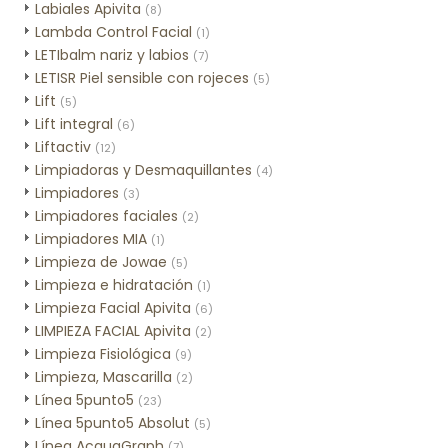
Labiales Apivita
(8)
Lambda Control Facial
(1)
LETIbalm nariz y labios
(7)
LETISR Piel sensible con rojeces
(5)
Lift
(5)
Lift integral
(6)
Liftactiv
(12)
Limpiadoras y Desmaquillantes
(4)
Limpiadores
(3)
Limpiadores faciales
(2)
Limpiadores MIA
(1)
Limpieza de Jowae
(5)
Limpieza e hidratación
(1)
Limpieza Facial Apivita
(6)
LIMPIEZA FACIAL Apivita
(2)
Limpieza Fisiológica
(9)
Limpieza, Mascarilla
(2)
Línea 5punto5
(23)
Línea 5punto5 Absolut
(5)
Línea AcquaGraph
(7)