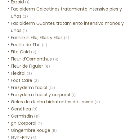
Exzaid
(1)
Facialderm Calcetines tratamiento intensivo pies y
uñas
(2)
Facialderm Guantes tratamiento intensivo manos y
uñas
(1)
Famiskin Ella, Ellas y Ellos
(3)
Feuille de Thé
(3)
Fito Cold
(2)
Fleur d'Osmanthus
(4)
Fleur de Figuier
(6)
Flexital
(3)
Foot Care
(3)
Frezyderm facial
(14)
Frezyderm facial y corporal
(1)
Geles de ducha hidratantes de Jowae
(3)
Genética
(3)
Germisdin
(11)
gh Corporal
(1)
Gingembre Rouge
(5)
Gyn-Phy
(3)