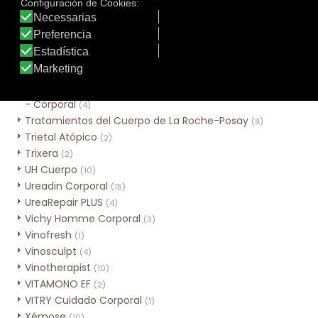
Sweet Lemon
(3)
Tar-Plus
(2)
Thé des Vignes
(3)
Time Control Corporal
(2)
Tratamiento tópico
(1)
Tratamientos Alta Nutrición con Cold Cream Natural
- Corporal
(4)
Tratamientos del Cuerpo de La Roche-Posay
(8)
Trietal Atópico
(2)
Trixera
(2)
UH Cuerpo
(10)
Ureadin Corporal
(15)
UreaRepair PLUS
(4)
Vichy Homme Corporal
(3)
Vinofresh
(1)
Vinosculpt
(4)
Vinotherapist
(10)
VITAMONO EF
(2)
VITRY Cuidado Corporal
(1)
Xémose
(10)