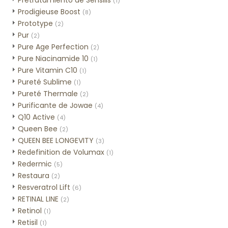
Pretratamiento de Sensilis
(1)
Prodigieuse Boost
(8)
Prototype
(2)
Pur
(2)
Pure Age Perfection
(2)
Pure Niacinamide 10
(1)
Pure Vitamin C10
(1)
Pureté Sublime
(1)
Pureté Thermale
(2)
Purificante de Jowae
(4)
Q10 Active
(4)
Queen Bee
(2)
QUEEN BEE LONGEVITY
(3)
Redefinition de Volumax
(1)
Redermic
(5)
Restaura
(2)
Resveratrol Lift
(6)
RETINAL LINE
(2)
Retinol
(1)
Retisil
(1)