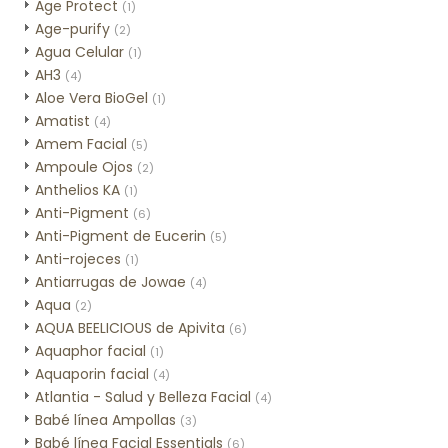
Age Protect
(1)
Age-purify
(2)
Agua Celular
(1)
AH3
(4)
Aloe Vera BioGel
(1)
Amatist
(4)
Amem Facial
(5)
Ampoule Ojos
(2)
Anthelios KA
(1)
Anti-Pigment
(6)
Anti-Pigment de Eucerin
(5)
Anti-rojeces
(1)
Antiarrugas de Jowae
(4)
Aqua
(2)
AQUA BEELICIOUS de Apivita
(6)
Aquaphor facial
(1)
Aquaporin facial
(4)
Atlantia - Salud y Belleza Facial
(4)
Babé línea Ampollas
(3)
Babé línea Facial Essentials
(6)