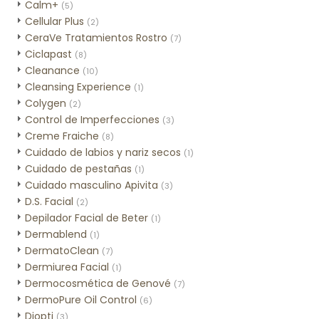
Calm+
(5)
Cellular Plus
(2)
CeraVe Tratamientos Rostro
(7)
Ciclapast
(8)
Cleanance
(10)
Cleansing Experience
(1)
Colygen
(2)
Control de Imperfecciones
(3)
Creme Fraiche
(8)
Cuidado de labios y nariz secos
(1)
Cuidado de pestañas
(1)
Cuidado masculino Apivita
(3)
D.S. Facial
(2)
Depilador Facial de Beter
(1)
Dermablend
(1)
DermatoClean
(7)
Dermiurea Facial
(1)
Dermocosmética de Genové
(7)
DermoPure Oil Control
(6)
Diopti
(3)