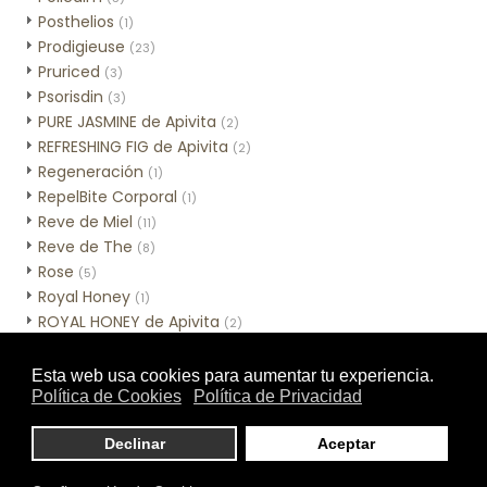
Posthelios
(1)
Prodigieuse
(23)
Pruriced
(3)
Psorisdin
(3)
PURE JASMINE de Apivita
(2)
REFRESHING FIG de Apivita
(2)
Regeneración
(1)
RepelBite Corporal
(1)
Reve de Miel
(11)
Reve de The
(8)
Rose
(5)
Royal Honey
(1)
ROYAL HONEY de Apivita
(2)
Sebamed Hidratación
(3)
Sebamed Higiene
(10)
Sensinol Corporal
(2)
SESCACAY
(3)
Skincare de MIA Cosmétics
(7)
Skinceuticals - Línea corporal
(1)