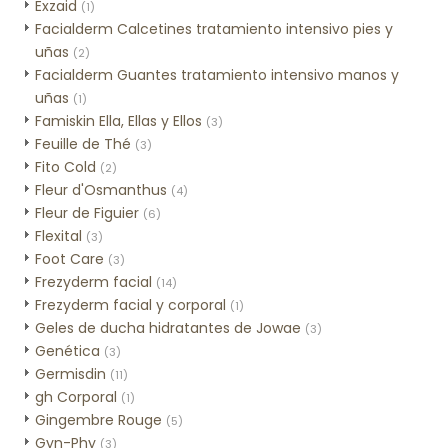
Exzaid
(1)
Facialderm Calcetines tratamiento intensivo pies y
uñas
(2)
Facialderm Guantes tratamiento intensivo manos y
uñas
(1)
Famiskin Ella, Ellas y Ellos
(3)
Feuille de Thé
(3)
Fito Cold
(2)
Fleur d'Osmanthus
(4)
Fleur de Figuier
(6)
Flexital
(3)
Foot Care
(3)
Frezyderm facial
(14)
Frezyderm facial y corporal
(1)
Geles de ducha hidratantes de Jowae
(3)
Genética
(3)
Germisdin
(11)
gh Corporal
(1)
Gingembre Rouge
(5)
Gyn-Phy
(3)