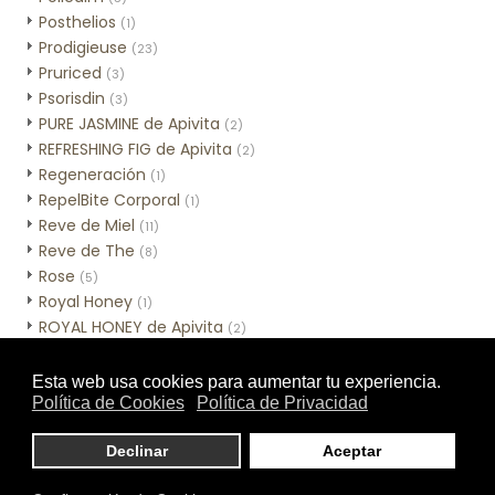
Posthelios
(1)
Prodigieuse
(23)
Pruriced
(3)
Psorisdin
(3)
PURE JASMINE de Apivita
(2)
REFRESHING FIG de Apivita
(2)
Regeneración
(1)
RepelBite Corporal
(1)
Reve de Miel
(11)
Reve de The
(8)
Rose
(5)
Royal Honey
(1)
ROYAL HONEY de Apivita
(2)
Sebamed Hidratación
(3)
Sebamed Higiene
(10)
Sensinol Corporal
(2)
SESCACAY
(3)
Skincare de MIA Cosmétics
(7)
Skinceuticals - Línea corporal
(1)