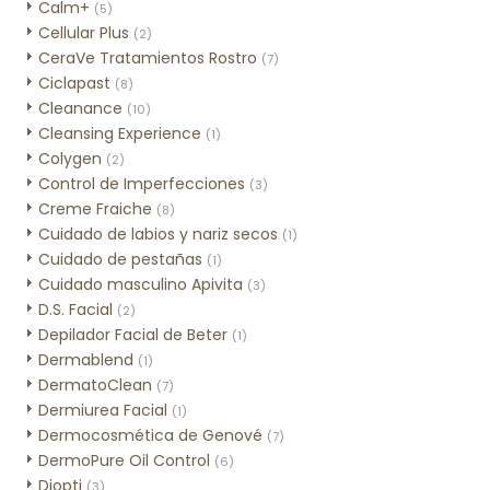
Calm+
(5)
Cellular Plus
(2)
CeraVe Tratamientos Rostro
(7)
Ciclapast
(8)
Cleanance
(10)
Cleansing Experience
(1)
Colygen
(2)
Control de Imperfecciones
(3)
Creme Fraiche
(8)
Cuidado de labios y nariz secos
(1)
Cuidado de pestañas
(1)
Cuidado masculino Apivita
(3)
D.S. Facial
(2)
Depilador Facial de Beter
(1)
Dermablend
(1)
DermatoClean
(7)
Dermiurea Facial
(1)
Dermocosmética de Genové
(7)
DermoPure Oil Control
(6)
Diopti
(3)