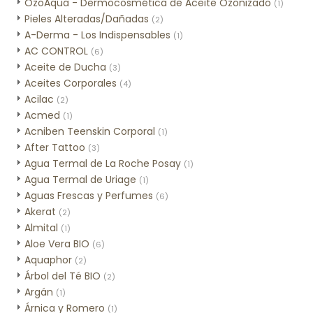
OzoAqua - Dermocosmética de Aceite Ozonizado
(1)
Pieles Alteradas/Dañadas
(2)
A-Derma - Los Indispensables
(1)
AC CONTROL
(6)
Aceite de Ducha
(3)
Aceites Corporales
(4)
Acilac
(2)
Acmed
(1)
Acniben Teenskin Corporal
(1)
After Tattoo
(3)
Agua Termal de La Roche Posay
(1)
Agua Termal de Uriage
(1)
Aguas Frescas y Perfumes
(6)
Akerat
(2)
Almital
(1)
Aloe Vera BIO
(6)
Aquaphor
(2)
Árbol del Té BIO
(2)
Argán
(1)
Árnica y Romero
(1)