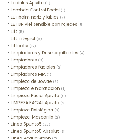
Labiales Apivita
(8)
Lambda Control Facial
(1)
LETIbalm nariz y labios
(7)
LETISR Piel sensible con rojeces
(5)
Lift
(5)
Lift integral
(6)
Liftactiv
(12)
Limpiadoras y Desmaquillantes
(4)
Limpiadores
(3)
Limpiadores faciales
(2)
Limpiadores MIA
(1)
Limpieza de Jowae
(5)
Limpieza e hidratación
(1)
Limpieza Facial Apivita
(6)
LIMPIEZA FACIAL Apivita
(2)
Limpieza Fisiológica
(9)
Limpieza, Mascarilla
(2)
Línea 5punto5
(23)
Línea 5punto5 Absolut
(5)
Línea AcquaGraph
(7)