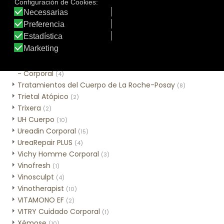
Sweet Lemon
(3)
Tar-Plus
(2)
Thé des Vignes
(3)
Time Control Corporal
(2)
Tratamiento tópico
(1)
Tratamientos Alta Nutrición con Cold Cream Natural
- Corporal
(4)
Tratamientos del Cuerpo de La Roche-Posay
(8)
Trietal Atópico
(2)
Trixera
(2)
UH Cuerpo
(10)
Ureadin Corporal
(15)
UreaRepair PLUS
(4)
Vichy Homme Corporal
(3)
Vinofresh
(1)
Vinosculpt
(4)
Vinotherapist
(10)
VITAMONO EF
(2)
VITRY Cuidado Corporal
(1)
Xémose
(10)