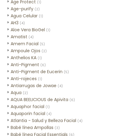
Age Protect
(1)
Age-purify
(2)
Agua Celular
(1)
AH3
(4)
Aloe Vera BioGel
(1)
Amatist
(4)
Amem Facial
(5)
Ampoule Ojos
(2)
Anthelios KA
(1)
Anti-Pigment
(6)
Anti-Pigment de Eucerin
(5)
Anti-rojeces
(1)
Antiarrugas de Jowae
(4)
Aqua
(2)
AQUA BEELICIOUS de Apivita
(6)
Aquaphor facial
(1)
Aquaporin facial
(4)
Atlantia - Salud y Belleza Facial
(4)
Babé línea Ampollas
(3)
Babé línea Facial Essentials
(6)