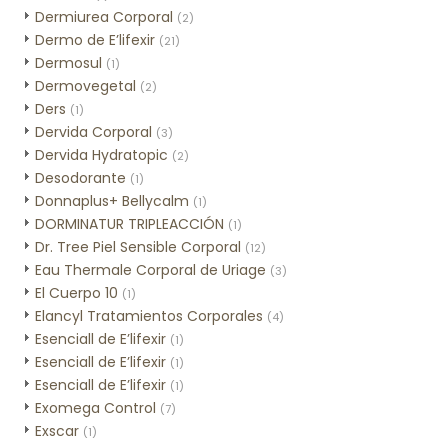
Dermiurea Corporal
(2)
Dermo de E’lifexir
(21)
Dermosul
(1)
Dermovegetal
(2)
Ders
(1)
Dervida Corporal
(3)
Dervida Hydratopic
(2)
Desodorante
(1)
Donnaplus+ Bellycalm
(1)
DORMINATUR TRIPLEACCIÓN
(1)
Dr. Tree Piel Sensible Corporal
(12)
Eau Thermale Corporal de Uriage
(3)
El Cuerpo 10
(1)
Elancyl Tratamientos Corporales
(4)
Esenciall de E’lifexir
(1)
Esenciall de E’lifexir
(1)
Esenciall de E’lifexir
(1)
Exomega Control
(7)
Exscar
(1)