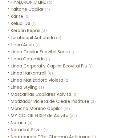
HYALURONIC LINE
(3)
Iraltone Capilar
(4)
Karite
(3)
Kelual DS
(1)
Keratin Repair
(3)
Lambdapil Anticaída
(8)
Linea Acon
(1)
Línea Capilar Ecovital Sens
(3)
Linea Cetrimida
(1)
Línea Corporal y Capilar Ecovital Piu
(1)
Línea Harkontroll
(6)
Línea Matizadora violeta
(2)
Línea Styling
(3)
Mascarillas Capilares Apivita
(3)
Matizador Violeta de Clearé Institute
(3)
Moncho Moreno Capilar
(19)
MY COLOR ELIXIR de Apivita
(32)
Naturia
(3)
Naturtint Silver
(1)
Neutrogena TGel Champú Anticaspa
(1)