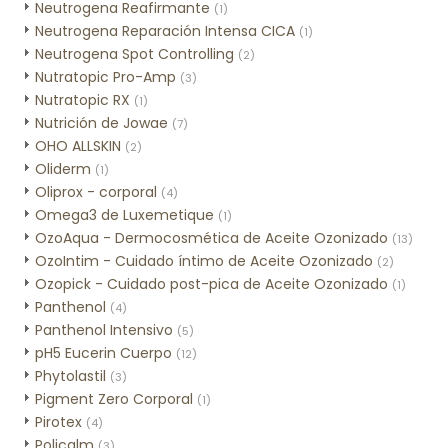
Neutrogena Reafirmante
(1)
Neutrogena Reparación Intensa CICA
(1)
Neutrogena Spot Controlling
(2)
Nutratopic Pro-Amp
(3)
Nutratopic RX
(1)
Nutrición de Jowae
(7)
OHO ALLSKIN
(2)
Oliderm
(1)
Oliprox - corporal
(4)
Omega3 de Luxemetique
(1)
OzoAqua - Dermocosmética de Aceite Ozonizado
(13)
OzoIntim - Cuidado íntimo de Aceite Ozonizado
(2)
Ozopick - Cuidado post-pica de Aceite Ozonizado
(1)
Panthenol
(4)
Panthenol Intensivo
(5)
pH5 Eucerin Cuerpo
(12)
Phytolastil
(3)
Pigment Zero Corporal
(1)
Pirotex
(4)
Policalm
(3)