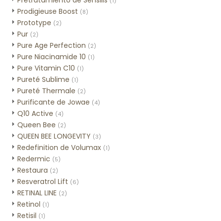
Pretratamiento de Sensilis
(1)
Prodigieuse Boost
(8)
Prototype
(2)
Pur
(2)
Pure Age Perfection
(2)
Pure Niacinamide 10
(1)
Pure Vitamin C10
(1)
Pureté Sublime
(1)
Pureté Thermale
(2)
Purificante de Jowae
(4)
Q10 Active
(4)
Queen Bee
(2)
QUEEN BEE LONGEVITY
(3)
Redefinition de Volumax
(1)
Redermic
(5)
Restaura
(2)
Resveratrol Lift
(6)
RETINAL LINE
(2)
Retinol
(1)
Retisil
(1)