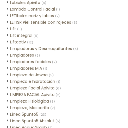
Labiales Apivita
(8)
Lambda Control Facial
(1)
LETIbalm nariz y labios
(7)
LETISR Piel sensible con rojeces
(5)
Lift
(5)
Lift integral
(6)
Liftactiv
(12)
Limpiadoras y Desmaquillantes
(4)
Limpiadores
(3)
Limpiadores faciales
(2)
Limpiadores MIA
(1)
Limpieza de Jowae
(5)
Limpieza e hidratación
(1)
Limpieza Facial Apivita
(6)
LIMPIEZA FACIAL Apivita
(2)
Limpieza Fisiológica
(9)
Limpieza, Mascarilla
(2)
Línea 5punto5
(23)
Línea 5punto5 Absolut
(5)
Línea AcquaGraph
(7)