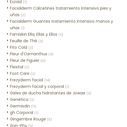
Exzaid
(1)
Facialderm Calcetines tratamiento intensivo pies y
uñas
(2)
Facialderm Guantes tratamiento intensivo manos y
uñas
(1)
Famiskin Ella, Ellas y Ellos
(3)
Feuille de Thé
(3)
Fito Cold
(2)
Fleur d'Osmanthus
(4)
Fleur de Figuier
(6)
Flexital
(3)
Foot Care
(3)
Frezyderm facial
(14)
Frezyderm facial y corporal
(1)
Geles de ducha hidratantes de Jowae
(3)
Genética
(3)
Germisdin
(11)
gh Corporal
(1)
Gingembre Rouge
(5)
Gyn-Phy
(3)