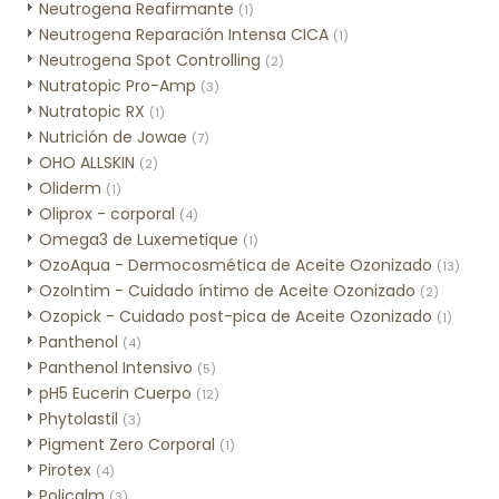
Neutrogena Reafirmante
(1)
Neutrogena Reparación Intensa CICA
(1)
Neutrogena Spot Controlling
(2)
Nutratopic Pro-Amp
(3)
Nutratopic RX
(1)
Nutrición de Jowae
(7)
OHO ALLSKIN
(2)
Oliderm
(1)
Oliprox - corporal
(4)
Omega3 de Luxemetique
(1)
OzoAqua - Dermocosmética de Aceite Ozonizado
(13)
OzoIntim - Cuidado íntimo de Aceite Ozonizado
(2)
Ozopick - Cuidado post-pica de Aceite Ozonizado
(1)
Panthenol
(4)
Panthenol Intensivo
(5)
pH5 Eucerin Cuerpo
(12)
Phytolastil
(3)
Pigment Zero Corporal
(1)
Pirotex
(4)
Policalm
(3)