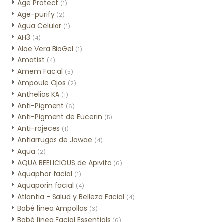
Age Protect
(1)
Age-purify
(2)
Agua Celular
(1)
AH3
(4)
Aloe Vera BioGel
(1)
Amatist
(4)
Amem Facial
(5)
Ampoule Ojos
(2)
Anthelios KA
(1)
Anti-Pigment
(6)
Anti-Pigment de Eucerin
(5)
Anti-rojeces
(1)
Antiarrugas de Jowae
(4)
Aqua
(2)
AQUA BEELICIOUS de Apivita
(6)
Aquaphor facial
(1)
Aquaporin facial
(4)
Atlantia - Salud y Belleza Facial
(4)
Babé línea Ampollas
(3)
Babé línea Facial Essentials
(6)