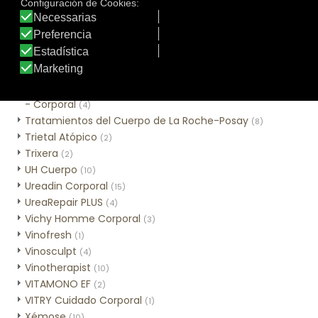
Sweet Lemon
(3)
Tar-Plus
(2)
Thé des Vignes
(3)
Time Control Corporal
(2)
Tratamiento tópico
(1)
Tratamientos Alta Nutrición con Cold Cream Natural
- Corporal
(4)
Tratamientos del Cuerpo de La Roche-Posay
(8)
Trietal Atópico
(2)
Trixera
(2)
UH Cuerpo
(10)
Ureadin Corporal
(15)
UreaRepair PLUS
(4)
Vichy Homme Corporal
(3)
Vinofresh
(1)
Vinosculpt
(4)
Vinotherapist
(10)
VITAMONO EF
(2)
VITRY Cuidado Corporal
(1)
Xémose
(10)