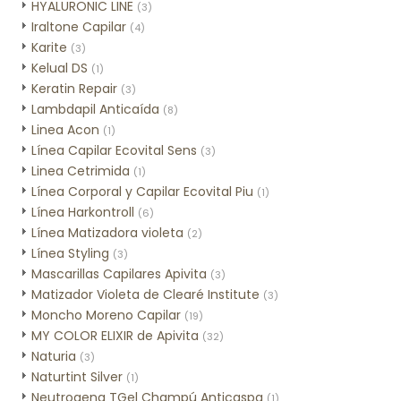
HYALURONIC LINE
(3)
Iraltone Capilar
(4)
Karite
(3)
Kelual DS
(1)
Keratin Repair
(3)
Lambdapil Anticaída
(8)
Linea Acon
(1)
Línea Capilar Ecovital Sens
(3)
Linea Cetrimida
(1)
Línea Corporal y Capilar Ecovital Piu
(1)
Línea Harkontroll
(6)
Línea Matizadora violeta
(2)
Línea Styling
(3)
Mascarillas Capilares Apivita
(3)
Matizador Violeta de Clearé Institute
(3)
Moncho Moreno Capilar
(19)
MY COLOR ELIXIR de Apivita
(32)
Naturia
(3)
Naturtint Silver
(1)
Neutrogena TGel Champú Anticaspa
(1)