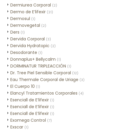
Dermiurea Corporal
(2)
Dermo de E’lifexir
(21)
Dermosul
(1)
Dermovegetal
(2)
Ders
(1)
Dervida Corporal
(3)
Dervida Hydratopic
(2)
Desodorante
(1)
Donnaplus+ Bellycalm
(1)
DORMINATUR TRIPLEACCIÓN
(1)
Dr. Tree Piel Sensible Corporal
(12)
Eau Thermale Corporal de Uriage
(3)
El Cuerpo 10
(1)
Elancyl Tratamientos Corporales
(4)
Esenciall de E’lifexir
(1)
Esenciall de E’lifexir
(1)
Esenciall de E’lifexir
(1)
Exomega Control
(7)
Exscar
(1)