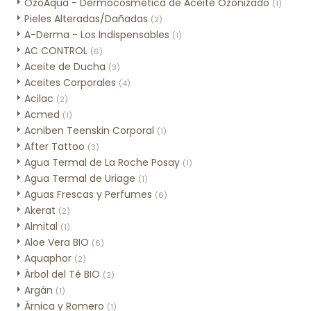
OzoAqua - Dermocosmética de Aceite Ozonizado
(1)
Pieles Alteradas/Dañadas
(2)
A-Derma - Los Indispensables
(1)
AC CONTROL
(6)
Aceite de Ducha
(3)
Aceites Corporales
(4)
Acilac
(2)
Acmed
(1)
Acniben Teenskin Corporal
(1)
After Tattoo
(3)
Agua Termal de La Roche Posay
(1)
Agua Termal de Uriage
(1)
Aguas Frescas y Perfumes
(6)
Akerat
(2)
Almital
(1)
Aloe Vera BIO
(6)
Aquaphor
(2)
Árbol del Té BIO
(2)
Argán
(1)
Árnica y Romero
(1)