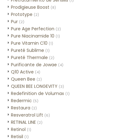
Pretratamiento de Sensilis
(1)
Prodigieuse Boost
(8)
Prototype
(2)
Pur
(2)
Pure Age Perfection
(2)
Pure Niacinamide 10
(1)
Pure Vitamin C10
(1)
Pureté Sublime
(1)
Pureté Thermale
(2)
Purificante de Jowae
(4)
Q10 Active
(4)
Queen Bee
(2)
QUEEN BEE LONGEVITY
(3)
Redefinition de Volumax
(1)
Redermic
(5)
Restaura
(2)
Resveratrol Lift
(6)
RETINAL LINE
(2)
Retinol
(1)
Retisil
(1)