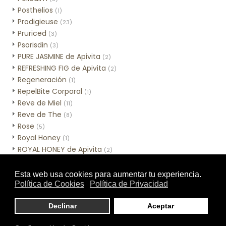
Posthelios
(1)
Prodigieuse
(23)
Pruriced
(3)
Psorisdin
(3)
PURE JASMINE de Apivita
(2)
REFRESHING FIG de Apivita
(2)
Regeneración
(1)
RepelBite Corporal
(1)
Reve de Miel
(11)
Reve de The
(8)
Rose
(5)
Royal Honey
(1)
ROYAL HONEY de Apivita
(2)
Sebamed Hidratación
(3)
Sebamed Higiene
(10)
Sensinol Corporal
(2)
SESCACAY
(3)
Skincare de MIA Cosmétics
(7)
Skinceuticals - Línea corporal
(1)