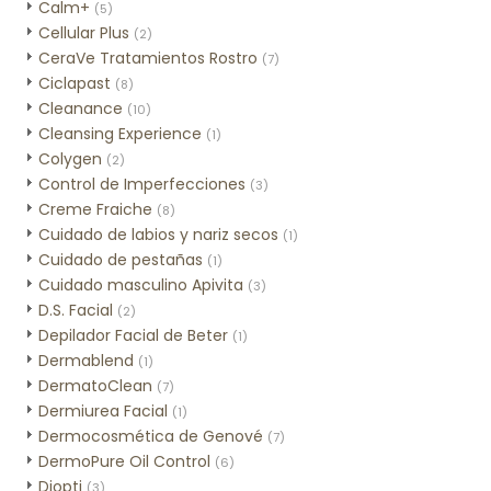
Calm+
(5)
Cellular Plus
(2)
CeraVe Tratamientos Rostro
(7)
Ciclapast
(8)
Cleanance
(10)
Cleansing Experience
(1)
Colygen
(2)
Control de Imperfecciones
(3)
Creme Fraiche
(8)
Cuidado de labios y nariz secos
(1)
Cuidado de pestañas
(1)
Cuidado masculino Apivita
(3)
D.S. Facial
(2)
Depilador Facial de Beter
(1)
Dermablend
(1)
DermatoClean
(7)
Dermiurea Facial
(1)
Dermocosmética de Genové
(7)
DermoPure Oil Control
(6)
Diopti
(3)