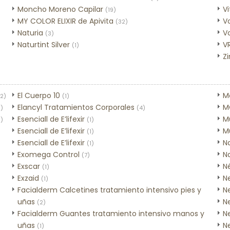
Moncho Moreno Capilar
Vi
(19)
MY COLOR ELIXIR de Apivita
V
(32)
Naturia
V
(3)
Naturtint Silver
V
(1)
Z
El Cuerpo 10
M
(2)
(1)
Elancyl Tratamientos Corporales
M
1)
(4)
Esenciall de E’lifexir
Mu
1)
(1)
Esenciall de E’lifexir
Mu
(1)
Esenciall de E’lifexir
N
(1)
Exomega Control
N
(7)
Exscar
Né
(1)
Exzaid
N
(1)
Facialderm Calcetines tratamiento intensivo pies y
N
uñas
N
(2)
Facialderm Guantes tratamiento intensivo manos y
N
uñas
N
(1)