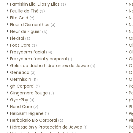
Famiskin Ella, Ellas y Ellos
N
(3)
Feuille de Thé
N
(3)
Fito Cold
N
(2)
Fleur d'Osmanthus
N
(4)
Fleur de Figuier
N
(6)
Flexital
O
(3)
Foot Care
O
(3)
Frezyderm facial
Ol
(14)
Frezyderm facial y corporal
O
(1)
Geles de ducha hidratantes de Jowae
O
(3)
Genética
O
(3)
Germisdin
O
(11)
gh Corporal
P
(1)
Gingembre Rouge
P
(5)
Gyn-Phy
p
(3)
Hand Care
Ph
(2)
Helixium Higiene
P
(1)
Herbolario Bio Corporal
Pi
(2)
Hidratación y Protección de Jowae
P
(1)