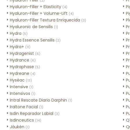
Hyaluron-Filler
Ph
(2)
Hyaluron-Filler + Elasticity
P
(4)
Hyaluron-Filler + Volume-Lift
P
(4)
Hyaluron-Filler Textura Enriquecida
P
(3)
Hyaluronic de Sensilis
P
(1)
Hydra
P
(5)
Hydra Essence Sensilis
P
(2)
Hydra+
P
(11)
Hydragenist
Pr
(6)
Hydrance
P
(6)
Hydraphase
P
(5)
Hydreane
P
(4)
Hyséac
P
(13)
Intensive
P
(1)
Intensivos
P
(1)
Intral Rescate Diario Darphin
P
(1)
Iraltone Facial
P
(1)
Isdin Reparador Labial
P
(3)
Isdinceutics
Q
(14)
Jáukén
Q
(1)