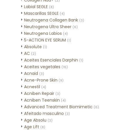
Collagen Nad+
(2)
Labial SEGLE
(8)
Mascarillas SEGLE
(4)
Neutrogena Collagen Bank
(3)
Neutrogena Ultra Sheer
(6)
Neutrogena Labios
(4)
5-ACTION EYE SERUM
(1)
Absolute
(1)
AC
(2)
Aceites Esenciales Darphin
(1)
Aceites vegetales
(16)
Acnaid
(3)
Acne-Prone Skin
(9)
Acnestil
(4)
Acniben Repair
(3)
Acniben Teenskin
(4)
Advanced Treatment Biomimetic
(6)
Afeitado masculino
(3)
Age Absolu
(3)
Age Lift
(8)