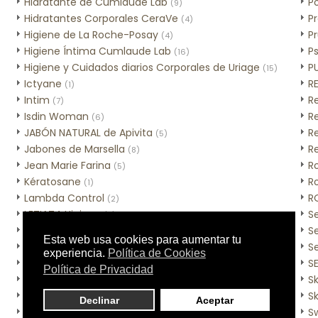
Hidratante de Cumlaude Lab
Po
(9)
Hidratantes Corporales CeraVe
P
(4)
Higiene de La Roche-Posay
Pr
(4)
Higiene Íntima Cumlaude Lab
Ps
(16)
Higiene y Cuidados diarios Corporales de Uriage
PU
(15)
Ictyane
RE
(1)
Intim
R
(7)
Isdin Woman
Re
(6)
JABÓN NATURAL de Apivita
R
(5)
Jabones de Marsella
R
(8)
Jean Marie Farina
R
(5)
Kératosane
R
(1)
Lambda Control
R
(2)
LETIAT4 Higiene
S
(3)
LetiAt4 Picor
S
(1)
LETIbalm Corporal
Se
(2)
LETIfem adulto
S
(4)
LetiXer piel seca
S
(3)
Lierac Homme
Sk
(5)
Linea Avental
S
(1)