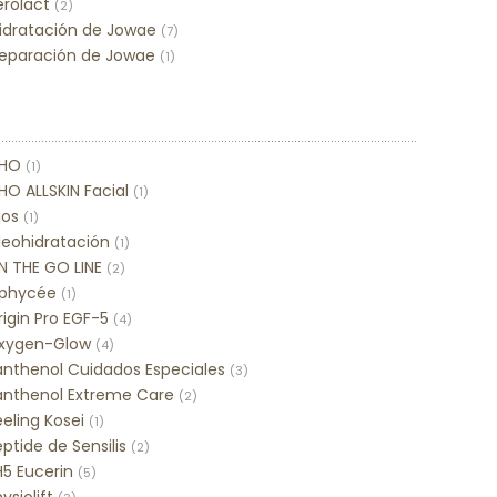
erolact
(2)
idratación de Jowae
(7)
eparación de Jowae
(1)
HO
(1)
HO ALLSKIN Facial
(1)
jos
(1)
leohidratación
(1)
N THE GO LINE
(2)
phycée
(1)
igin Pro EGF-5
(4)
xygen-Glow
(4)
anthenol Cuidados Especiales
(3)
anthenol Extreme Care
(2)
eling Kosei
(1)
ptide de Sensilis
(2)
H5 Eucerin
(5)