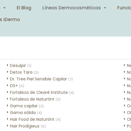
o
El Blog
Líneas Dermocosméticas
Funci
s iDermo
Desulpir
N
(1)
Detox Tara
N
(3)
Dr. Tree Piel Sensible Capilar
N
(7)
DS+
N
(6)
Fortaleza de Clearé Institute
Nu
(4)
Fortaleza de Naturtint
Nu
(3)
Gama capilar
O
(3)
Gama sólida
O
(4)
Hair Food de Naturtint
Ol
(4)
Hair Prodigieux
P
(6)