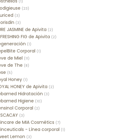
sthelios
(1)
rodigieuse
(23)
uriced
(3)
orisdin
(3)
RE JASMINE de Apivita
(2)
FRESHING FIG de Apivita
(2)
egeneración
(1)
pelBite Corporal
(1)
eve de Miel
(11)
eve de The
(8)
ose
(5)
oyal Honey
(1)
OYAL HONEY de Apivita
(2)
ebamed Hidratación
(3)
ebamed Higiene
(10)
nsinol Corporal
(2)
ESCACAY
(3)
kincare de MIA Cosmétics
(7)
inceuticals - Línea corporal
(1)
weet Lemon
(3)