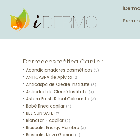
iDerm
Premio
Dermocosmética Capilar
Acondicionadores cosméticos
(3)
ANTICASPA de Apivita
(2)
Anticaspa de Clearé Institute
(3)
Antiedad de Clearé Institute
(4)
Astera Fresh Ritual Calmante
(3)
Babé línea capilar
(4)
BEE SUN SAFE
(17)
Bionatar - capilar
(2)
Bioscalin Energy Hombre
(3)
Bioscalin Nova Genina
(3)