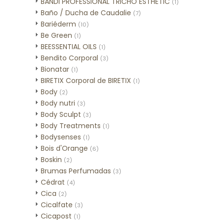
BANDI PROFESSIONAL TRICHO ESTHETIC
(1)
Baño / Ducha de Caudalie
(7)
Bariéderm
(10)
Be Green
(1)
BEESSENTIAL OILS
(1)
Bendito Corporal
(3)
Bionatar
(1)
BIRETIX Corporal de BIRETIX
(1)
Body
(2)
Body nutri
(3)
Body Sculpt
(3)
Body Treatments
(1)
Bodysenses
(1)
Bois d'Orange
(6)
Boskin
(2)
Brumas Perfumadas
(3)
Cédrat
(4)
Cica
(2)
Cicalfate
(3)
Cicapost
(1)