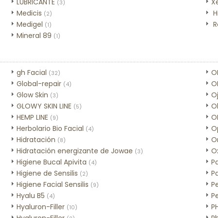
LUBRICANTE
X
(3)
Medicis
H
(2)
Medigel
R
(1)
Mineral 89
(1)
gh Facial
O
(32)
Global-repair
O
(4)
Glow Skin
O
(3)
GLOWY SKIN LINE
O
(5)
HEMP LINE
O
(9)
Herbolario Bio Facial
O
(4)
Hidratación
Or
(8)
Hidratación energizante de Jowae
O
(3)
Higiene Bucal Apivita
P
(4)
Higiene de Sensilis
P
(2)
Higiene Facial Sensilis
Pe
(9)
Hyalu B5
Pe
(4)
Hyaluron-Filler
P
(10)