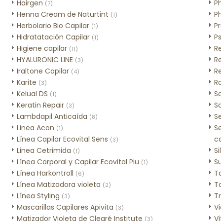
Hairgen
P
(7)
Henna Cream de Naturtint
P
(1)
Herbolario Bio Capilar
P
(1)
Hidratatación Capilar
Ps
(1)
Higiene capilar
R
(11)
HYALURONIC LINE
R
(3)
Iraltone Capilar
R
(4)
Karite
R
(3)
Kelual DS
Sa
(1)
Keratin Repair
Sc
(3)
Lambdapil Anticaída
S
(8)
Linea Acon
S
(1)
Línea Capilar Ecovital Sens
c
(3)
Linea Cetrimida
Si
(1)
Línea Corporal y Capilar Ecovital Piu
S
(1)
Línea Harkontroll
Ta
(6)
Línea Matizadora violeta
T
(2)
Línea Styling
T
(3)
Mascarillas Capilares Apivita
Vi
(3)
Matizador Violeta de Clearé Institute
Vi
(3)