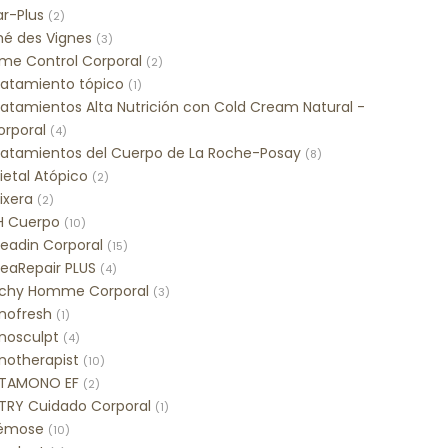
ar-Plus
(2)
hé des Vignes
(3)
ime Control Corporal
(2)
ratamiento tópico
(1)
ratamientos Alta Nutrición con Cold Cream Natural -
orporal
(4)
ratamientos del Cuerpo de La Roche-Posay
(8)
ietal Atópico
(2)
ixera
(2)
H Cuerpo
(10)
readin Corporal
(15)
reaRepair PLUS
(4)
ichy Homme Corporal
(3)
inofresh
(1)
inosculpt
(4)
notherapist
(10)
ITAMONO EF
(2)
ITRY Cuidado Corporal
(1)
émose
(10)