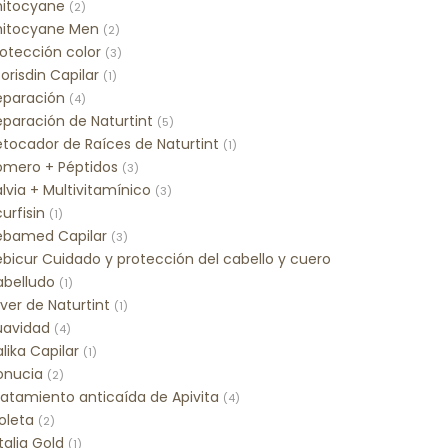
hitocyane
(2)
hitocyane Men
(2)
rotección color
(3)
orisdin Capilar
(1)
eparación
(4)
eparación de Naturtint
(5)
etocador de Raíces de Naturtint
(1)
omero + Péptidos
(3)
lvia + Multivitamínico
(3)
urfisin
(1)
ebamed Capilar
(3)
ebicur Cuidado y protección del cabello y cuero
abelludo
(1)
lver de Naturtint
(1)
uavidad
(4)
lika Capilar
(1)
onucia
(2)
ratamiento anticaída de Apivita
(4)
oleta
(2)
talia Gold
(1)