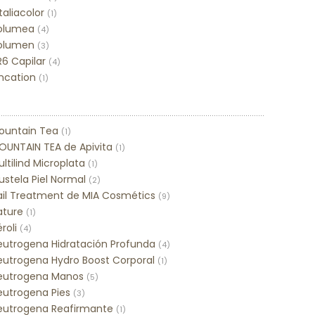
taliacolor
(1)
olumea
(4)
olumen
(3)
R6 Capilar
(4)
incation
(1)
ountain Tea
(1)
OUNTAIN TEA de Apivita
(1)
ltilind Microplata
(1)
stela Piel Normal
(2)
ail Treatment de MIA Cosmétics
(9)
ature
(1)
roli
(4)
eutrogena Hidratación Profunda
(4)
eutrogena Hydro Boost Corporal
(1)
eutrogena Manos
(5)
eutrogena Pies
(3)
eutrogena Reafirmante
(1)