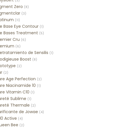
ysiolift
(3)
igment Zero
(8)
igmentclar
(3)
latinum
(11)
re Base Eye Contour
(1)
re Bases Treatment
(5)
remier Cru
(6)
remium
(6)
etratamiento de Sensilis
(1)
rodigieuse Boost
(8)
rototype
(2)
ur
(2)
ure Age Perfection
(2)
ure Niacinamide 10
(1)
ure Vitamin C10
(1)
ureté Sublime
(1)
ureté Thermale
(2)
urificante de Jowae
(4)
10 Active
(4)
ueen Bee
(2)