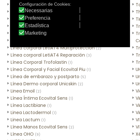
Línea Bio Oil
T
(2)
Linea Codigel
T
(1)
Línea corporal Ecoceutics
T
(1)
Línea Corporal Ecovital Sens
T
(9)
Línea corporal Helixium
T
(1)
Línea Corporal Lamixtura
C
(1)
Línea corporal LetiAT4 Multiprotección
T
(2)
Línea corporal LetiAT4 Reparación
Tr
(3)
Línea Corporal Trofolastin
Tr
(1)
Línea Corporal y Facial Ecovital Piu
U
(1)
Línea de embarazo y postparto
U
(5)
Línea Dermo corporal Unicskin
U
(2)
Linea Emoil
V
(2)
Línea Íntima Ecovital Sens
V
(1)
Línea Lactibiane
V
(1)
Linea Lactodermol
Vi
(1)
Linea Lactum
V
(1)
Línea Manos Ecovital Sens
V
(2)
Línea OHO
X
(9)