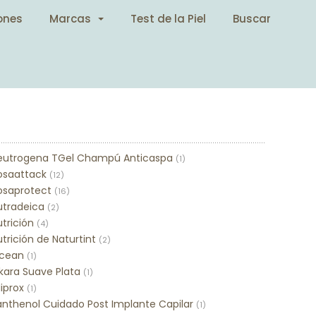
ones
Marcas
Test de la Piel
Buscar
eutrogena TGel Champú Anticaspa
(1)
osaattack
(12)
osaprotect
(16)
utradeica
(2)
trición
(4)
trición de Naturtint
(2)
cean
(1)
kara Suave Plata
(1)
iprox
(1)
anthenol Cuidado Post Implante Capilar
(1)