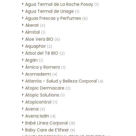
Agua Termal de La Roche Posay
(1)
Agua Termal de Uriage
(1)
Aguas Frescas y Perfumes
(6)
Akerat
(2)
Almital
(1)
Aloe Vera BIO
(6)
Aquaphor
(2)
Árbol del Té BIO
(2)
Argán
(1)
Árnica y Romero
(1)
Aromaderm
(4)
Atlantia - Salud y Belleza Corporal
(4)
Atopic Dermacare
(2)
Atopic Solutions
(1)
Atopicontrol
(7)
Avena
(3)
Avena Isdin
(4)
Babé Línea Corporal
(18)
Baby Care de E’lifexir
(8)