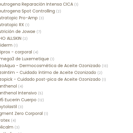
eutrogena Reparación Intensa CICA
(1)
eutrogena Spot Controlling
(2)
utratopic Pro-Amp
(3)
utratopic RX
(1)
utrición de Jowae
(7)
HO ALLSKIN
(2)
liderm
(1)
iprox - corporal
(4)
mega3 de Luxemetique
(1)
zoAqua - Dermocosmética de Aceite Ozonizado
(13)
zoIntim - Cuidado íntimo de Aceite Ozonizado
(2)
zopick - Cuidado post-pica de Aceite Ozonizado
(1)
anthenol
(4)
anthenol Intensivo
(5)
H5 Eucerin Cuerpo
(12)
ytolastil
(3)
igment Zero Corporal
(1)
rotex
(4)
olicalm
(3)