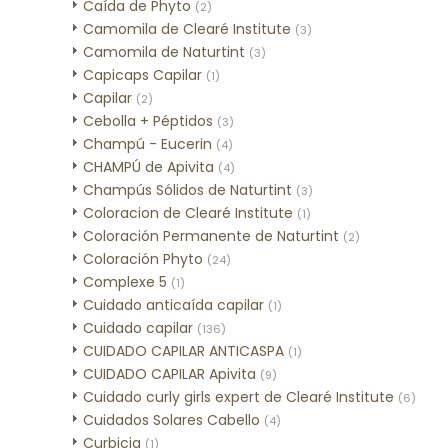
Caída de Phyto
(2)
Camomila de Clearé Institute
(3)
Camomila de Naturtint
(3)
Capicaps Capilar
(1)
Capilar
(2)
Cebolla + Péptidos
(3)
Champú - Eucerin
(4)
CHAMPÚ de Apivita
(4)
Champús Sólidos de Naturtint
(3)
Coloracion de Clearé Institute
(1)
Coloración Permanente de Naturtint
(2)
Coloración Phyto
(24)
Complexe 5
(1)
Cuidado anticaída capilar
(1)
Cuidado capilar
(136)
CUIDADO CAPILAR ANTICASPA
(1)
CUIDADO CAPILAR Apivita
(9)
Cuidado curly girls expert de Clearé Institute
(6)
Cuidados Solares Cabello
(4)
Curbicia
(1)