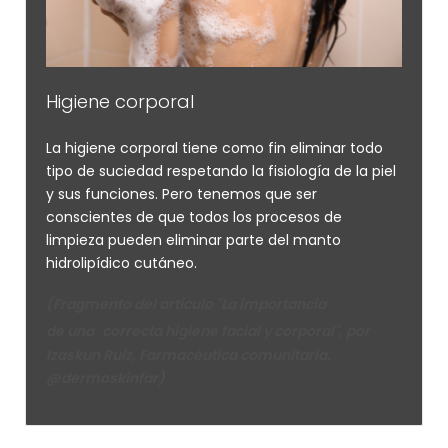
Higiene corporal
La higiene corporal tiene como fin eliminar todo
tipo de suciedad respetando la fisiología de la piel
y sus funciones. Pero tenemos que ser
conscientes de que todos los procesos de
limpieza pueden eliminar parte del manto
hidrolipídico cutáneo.
(Fragmento del artículo "La
importancia
de
una
correcta
higiene
facial
y
corporal", por
Izaskun Ruiz, Farmacéutica comunitaria.
@dermoskinfar)