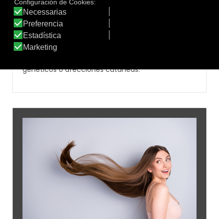
Las manchas en el rostro son un problema
cutáneo común que puede afectar a personas de
todas las edades y tipos de piel a lo largo de la
vida. Estas manchas pueden variar en color, forma
y tamaño, y a menudo son el resultado de la
exposición al sol, el envejecimiento, factores
genéticos o afecciones cutáneas.