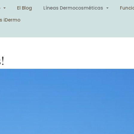
o
El Blog
Líneas Dermocosméticas
Funci
s iDermo
!