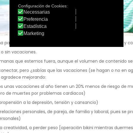
 pausa para descansar y volver más enérgicos, inspirados y co
o sin vacaciones.
manas que estemos fuera, aunque el volumen de contenido será
nectar, pero ¿sabías que las vacaciones (se hagan o no en ago
o agradece mejorando:
nos unas vacaciones al año tienen un 20% menos de riesgo de mu
ro de muertes por problemas cardiacos)
ropensión a la depresión, tensión y cansancio)
relaciones personales, de pareja, de familia y laboral, pues se p
ersonales)
a creatividad, a perder peso [operación bikini mientras duerme