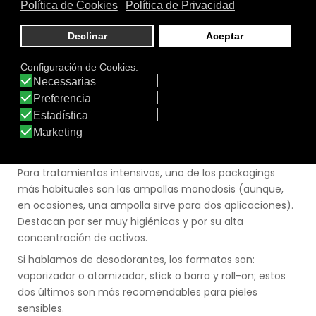
El tubo es el envase ideal para, por ejemplo, los
dentífricos, pero también se utiliza para las cremas de
manos o los cosméticos de limpieza. Entre las ventajas
de los tubos de aluminio, destaca que protegen frente
agentes externos, son esterilizables y permiten una
aplicación limpia. Una de las últimas innovaciones son
los tubos reciclables, hechos con HDPE (polietileno de
alta densidad), un polímero que se usa ampliamente
para envases de leche y otras botellas de plástico y se
recicla de forma masiva.
Para tratamientos intensivos, uno de los packagings
más habituales son las ampollas monodosis (aunque,
en ocasiones, una ampolla sirve para dos aplicaciones).
Destacan por ser muy higiénicas y por su alta
concentración de activos.
Si hablamos de desodorantes, los formatos son:
vaporizador o atomizador, stick o barra y roll-on; estos
dos últimos son más recomendables para pieles
sensibles.