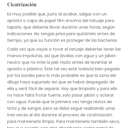
Cicatrización
Es muy posible que, justo al acabar, salgas con un
apósito o capa de papel film encima del tatuaje para
taparlo, que deberás llevar durante unas horas, según
indicaciones. No tengas prisa para quitártelo antes de
tiempo, ya que su función es proteger de las bacterias.
Cada vez que vayas a tocar el tatuaje deberías tener las
manos impolutas, así que lávalas con agua y un jabón
neutro que no irrite la piel. Hazlo antes de levantar el
apósito o plástico. Éste tal vez esté todavía bien pegado
por los bordes pero lo más probable es que la zona del
dibujo haya supurado así que se habrá despegado de
ella y será fácil de separar. Hay que limpiarlo y para ello
no hace falta frotar fuerte, solo pasar jabón y aclarar
con agua. Puede que la primera vez tenga restos de
tinta y de sangre, pero se debe seguir realizando unas
tres veces al día durante el proceso de cicatrización
para mantenerlo limpio. Para mantenerlo también seco,
hay que secarlo con algo absorbente como papel de