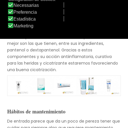
crema o pomada que ayude a la curación del tatuaje.
Habitualmente se recomienda hacerlo durante unas
dos semanas, pero también podrá variar en función del
tatuador. No hay solo una, cada profesional recomienda
la que le parece más apta, pero lo cierto es que hay
varias disponibles en la farmacia. Las que funcionan
mejor son las que tienen, entre sus ingredientes,
pantenol o dextapantenol. Gracias a estos
componentes y su acción antiinflamatoria, curativa
para las heridas y cicatrizante estaremos favoreciendo
una buena cicatrización.
Hábitos de mantenimiento
De entrada parece que da un poco de pereza tener que
cuidar para siempre algo que requiere mantemiento.