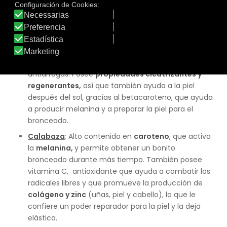
poder regulador a nivel de hígado y riñón, por lo que
será utilizado en masajes sobre los órganos
mencionados, aunque a nivel general
ayuda a
eliminar toxinas
(es depurativo), a mejorar las
digestiones. Es un aceite con
efecto “buena cara”
para las pieles apagadas, tiene un gran poder
antiarrugas. Posee
propiedades cicatrizantes y
regenerantes,
así que también ayuda a la piel
después del sol, gracias al betacaroteno, que ayuda
a producir melanina y a preparar la piel para el
bronceado.
Calabaza
: Alto contenido en
caroteno
, que activa
la
melanina,
y permite obtener un bonito
bronceado durante más tiempo. También posee
vitamina C, antioxidante que ayuda a combatir los
radicales libres y que promueve la producción de
colágeno y zinc
(uñas, piel y cabello), lo que le
confiere un poder reparador para la piel y la deja
elástica.