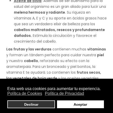
Aceite de oliva
:
Además de ser buenísimo para la
salud del organismo es un gran aliado para lucir una
melena hermosa y radiante
. Su riqueza en
vitaminas A, E y C y su aporte en ácidos grasos hace
que sea un verdadero elixir de belleza para los
cabellos maltratados, resecos y profundamente
dañados.
Estimula la circulación y favorece el
crecimiento del cabello.
Las frutas y las verduras
contienen muchas
vitaminas
y forman un tándem perfecto para cuidar nuestra
piel
y nuestro
cabello
, reforzando su efecto con la
aromaterpaia. Para un bronceado y piel bonitos, la
vitamina E te ayudará. La contienen los
frutos secos,
los vegetales de hoja verde
y los aceites vegetales,
como el de oliva. Veamos a continuación algunas frutas
y verduras interesantes:
Aceite esencial de zanahoria
: Es tonificante y se
utiliza para subir el ánimo en caso de fatiga, ya sea
física o mental. Es un aceite muy interesante por su