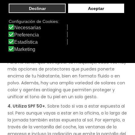
3. Repite el paso tantas veces como sea necesario.
No es suficiente aplicar fotoproteción una vez al día ya
que sus beneficios se degradan con el paso del tiempo.
Para no tener que estropear tu maquillaje, cada vez hay
más opciones de protectores que puedes ponerte
encima de tu hidratante, bien en formato fluido o en
polvo. Además, hay una amplia variedad de solares con
color y agentes antiaging que permiten proteger y
unificar el tono de tu piel en un solo gesto.
4. Utiliza SPF 50+.
Sobre todo si vas a estar expuesta al
sol. Pero aunque vayas a estar en la oficina, a lo largo de
la jornada también estas expuesta al sol. Por ejemplo, a
través de la ventanilla del coche, las ventanas de la
empresa e incluso la radiación que emite la pantalla del