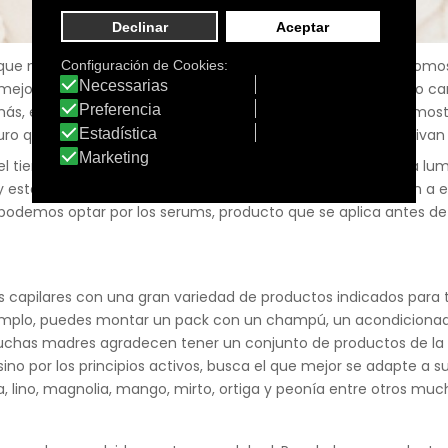
a que nos dio la vida y que nos ha visto crecer. Que cuando so
s mejores consejos, y que siempre nos acompañan en el largo c
ás, el Día de la Madre sirve para rendirles un homenaje, dem
uro que lo encuentras! Sigue leyendo nuestro post y…¡Qué vivan 
del tiempo y los agentes externos hacen que su rostro pierda lu
 y esté firme, un buen regalo será unas ampollas que ayuden a e
én podemos optar por los serums, producto que se aplica antes 
ilares con una gran variedad de productos indicados para todo
mplo, puedes montar un pack con un champú, un acondicionador 
muchas madres agradecen tener un conjunto de productos de la 
o sino por los principios activos, busca el que mejor se adapte
a, lino, magnolia, mango, mirto, ortiga y peonía entre otros muc