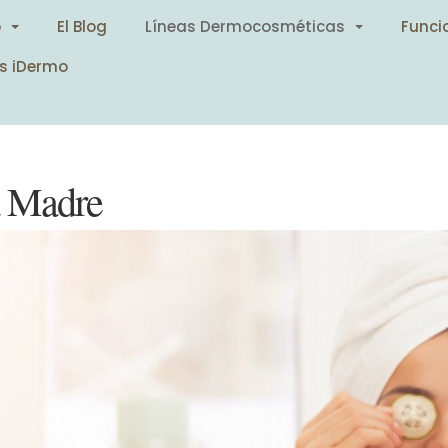
o
El Blog
Líneas Dermocosméticas
Funci
s iDermo
la Madre