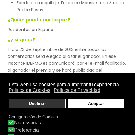
Fondo de maquillaje Toleriane Mousse tono 3 de La
Roche Posay
¿Quién puede participar?
Residentes en España.
¿y si gano?
El día 23 de Septiembre de 2013 entre todos los
comentarios será elegido al azar el ganador. En ese
instante iDERMO.es comunicará, por el e-mail facilitado,
al ganador el premio y se hará publicidad del
comentario ganador, así como su nombre en el portal
iDermo.es y en las redes sociales.
¿Limitaciones?
Se contabilizará 1 comentario por persona y producto.
Por lo que un usuario puede llegar a hacer 1.167
comentarios.
En cuanto al texto escrito, mínimo se ha de hacer
comentarios de diez palabras distintas, por lo que decir: