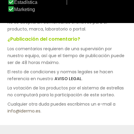
“este producto es guay, guay,guay,guay,guay, y muy
guay” no se dará por válido.
No se aceptarán comentarios ofensivos para el
producto, marca, laboratorio o portal.
¿Publicación del comentario?
Los comentarios requieren de una supervisión por
nuestro equipo, así que el tiempo de publicación puede
ser de 48 horas máximo.
El resto de condiciones y normas legales se hacen
referencia en nuestro
AVISO LEGAL
.
La votación de los productos por el sistema de estrellas
no computará para la participación de este sorteo.
Cualquier otra duda puedes escribirnos un e-mail a
info@idermo.es
.