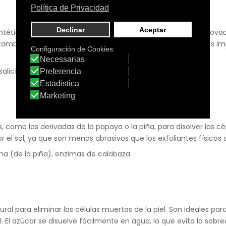
sintéticos para disolver las células muertas y promover la renova
 también pueden aumentar la sensibilidad al sol, por lo que es i
alicílico, ácido málico, ácido cítrico.
, como las derivadas de la papaya o la piña, para disolver las cé
 el sol, ya que son menos abrasivos que los exfoliantes físicos 
a (de la piña), enzimas de calabaza.
ral para eliminar las células muertas de la piel. Son ideales pa
ol. El azúcar se disuelve fácilmente en agua, lo que evita la sobre