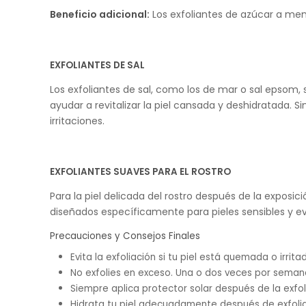
Beneficio adicional:
Los exfoliantes de azúcar a men
EXFOLIANTES DE SAL
Los exfoliantes de sal, como los de mar o sal epsom, 
ayudar a revitalizar la piel cansada y deshidratada. Si
irritaciones.
EXFOLIANTES SUAVES PARA EL ROSTRO
Para la piel delicada del rostro después de la expos
diseñados específicamente para pieles sensibles y evi
Precauciones y Consejos Finales
Evita la exfoliación si tu piel está quemada o irrit
No exfolies en exceso. Una o dos veces por semana
Siempre aplica protector solar después de la exfoli
Hidrata tu piel adecuadamente después de exfoliar