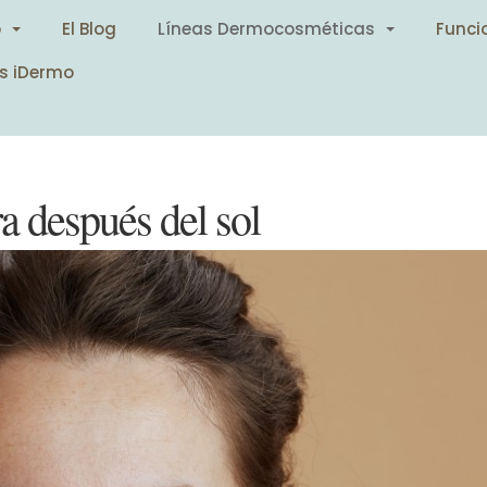
o
El Blog
Líneas Dermocosméticas
Funci
s iDermo
ra después del sol