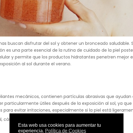
 buscan disfrutar del sol y obtener un bronceado saludable. Sin
n es una parte esencial de la rutina de cuidado de la piel poster
lular y permite que los productos hidratantes penetren mejor en
posición al sol durante el verano.
iantes mecánicos, contienen partículas abrasivas que ayudan a e
r particularmente útiles después de la exposición al sol, ya que 
s para evitar irritaciones, especialmente si la piel está ligeram
l, cáscara de nuez triturada, semillas de frutas.