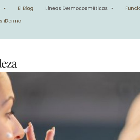
o
El Blog
Líneas Dermocosméticas
Funci
s iDermo
leza