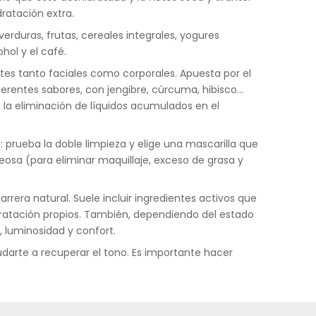
ratación extra.
rduras, frutas, cereales integrales, yogures
hol y el café.
antes tanto faciales como corporales. Apuesta por el
ferentes sabores, con jengibre, cúrcuma, hibisco…
 la eliminación de líquidos acumulados en el
 prueba la doble limpieza y elige una mascarilla que
eosa (para eliminar maquillaje, exceso de grasa y
rera natural. Suele incluir ingredientes activos que
dratación propios. También, dependiendo del estado
, luminosidad y confort.
arte a recuperar el tono. Es importante hacer