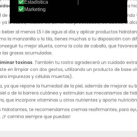
uidado fácil y corporal
, basada en una limpieza suave y una hid
 de comidas y sueño y que cuides tu alimentación, priorizando ve
ya lo sabes, reduce los alimentos procesados, los dulces, el alco
e beber al menos 1,5 l de agua al día y aplicar productos hidrat
o la manzanilla o la tila, tienes muchas a tu disposición con di
nseguir tu mejor silueta, como la cola de caballo, que favorece
de las grasas acumuladas.
liminar toxinas
. También tu rostro agradecerá un cuidado extra:
ste en limpiar con dos gestos, utilizando un producto de base ol
para impurezas y células muertas).
a, ya que repone la humedad de la piel, además de mejorar su bar
 piel o de la barrera cutánea y estimulan sus mecanismos de hi
va, que incorpore vitaminas u otros nutrientes y aporte nutrición
 hidratantes, te recomendamos cremas reafirmantes, para ayud
na. ¡Y camina siempre que puedas!