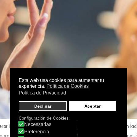
ar las rutinas saludables que puede que hayas dejado a un lad
mperaturas, tu piel puede volverse más sensible. Además, es posib