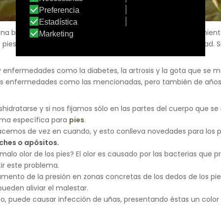
una buena calidad de vida. Su alteración es fuente de sufrimien
 pies sostienen nuestro peso corporal y permiten la movilidad. 
ay enfermedades como la diabetes, la artrosis y la gota que se 
tas enfermedades como las mencionadas, pero también de años 
deshidratarse y si nos fijamos sólo en las partes del cuerpo que 
ema específica para
pies
.
acemos de vez en cuando, y esto conlleva novedades para los 
ches o apósitos.
alo olor de los pies? El olor es causado por las bacterias que p
r este problema.
mento de la presión en zonas concretas de los dedos de los pies.
 pueden aliviar el malestar.
, puede causar infección de uñas, presentando éstas un color am