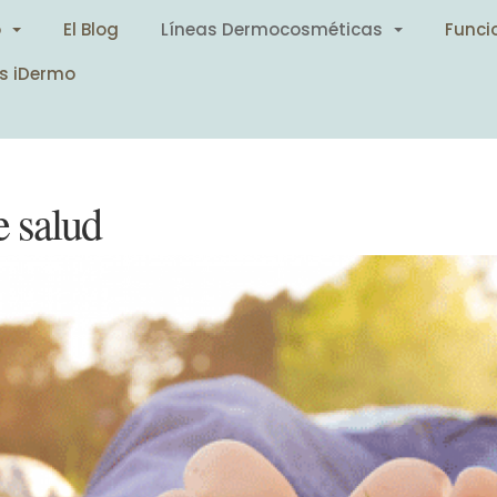
o
El Blog
Líneas Dermocosméticas
Funci
s iDermo
e salud