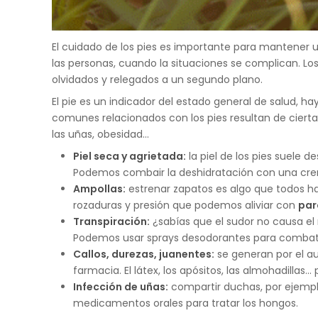
El cuidado de los pies es importante para mantener 
las personas, cuando la situaciones se complican. Los
olvidados y relegados a un segundo plano.
El pie es un indicador del estado general de salud, h
comunes relacionados con los pies resultan de cier
las uñas, obesidad...
Piel seca y agrietada:
la piel de los pies suele 
Podemos combair la deshidratación con una cr
Ampollas:
estrenar zapatos es algo que todos h
rozaduras y presión que podemos aliviar con
par
Transpiración:
¿sabías que el sudor no causa el m
Podemos usar sprays desodorantes para combati
Callos, durezas, juanentes:
se generan por el au
farmacia. El látex, los apósitos, las almohadillas...
Infección de uñas:
compartir duchas, por ejemplo
medicamentos orales para tratar los hongos.