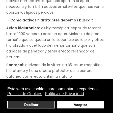
activos humectantes que nos aporten el agua
necesaria y también activos emolientes que nos van a
aportar los lípidos perdidos.
1- Como activos hidratantes debemos buscar:
Ácido hialurónico:
es higroscópica, capaz de retener
hasta 1000 veces su peso en agua. Molécula de gran
tamaño que se queda en la superficie de la piel y otros
hidrolizado y acetilado de menor tamaño que son
capaces de penetrar y tener efecto rellenador de
arrugas.
Pantenol:
derivado de la vitamina B5, es un magnífico
hidratante y tiene efecto protector de la barrera
cutánea con efecto antiinflamatorio.
Urea:
propiedades hidratantes a bajas concentraciones,
pero a concentraciones altas tiene actividad
queratolítica (psoriasis, durezas, callosidades)
Alantoína:
además de hidratante, tiene propiedades
calmantes.