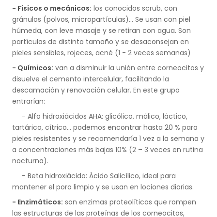
- Físicos o mecánicos:
los conocidos scrub, con
gránulos (polvos, micropartículas)… Se usan con piel
húmeda, con leve masaje y se retiran con agua. Son
partículas de distinto tamaño y se desaconsejan en
pieles sensibles, rojeces, acné (1 - 2 veces semanas)
- Químicos:
van a disminuir la unión entre corneocitos y
disuelve el cemento intercelular, facilitando la
descamación y renovación celular. En este grupo
entrarían:
- Alfa hidroxiácidos AHA: glicólico, málico, láctico,
tartárico, cítrico… podemos encontrar hasta 20 % para
pieles resistentes y se recomendaría 1 vez a la semana y
a concentraciones más bajas 10% (2 – 3 veces en rutina
nocturna).
- Beta hidroxiácido: Ácido Salicílico, ideal para
mantener el poro limpio y se usan en lociones diarias.
- Enzimáticos:
son enzimas proteolíticas que rompen
las estructuras de las proteínas de los corneocitos,