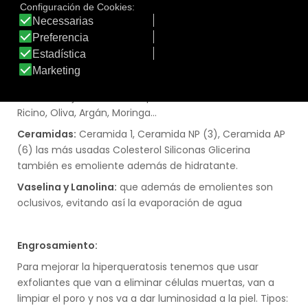
Glicoles:
como Glicerina, Propilenglicol
Aloe Vera
2- Como activos emolientes debemos buscar:
Mantecas:
Karité, Coco, Cacao.
Aceites:
Jojoba, Rosa Mosqueta, Almendra Dulces,
Ricino, Oliva, Argán, Moringa…
Ceramidas:
Ceramida 1, Ceramida NP (3), Ceramida AP
(6) las más usadas Colesterol Siliconas Glicerina
también es emoliente además de hidratante.
Vaselina y Lanolina:
que además de emolientes son
oclusivos, evitando así la evaporación de agua
Engrosamiento:
Para mejorar la hiperqueratosis tenemos que usar
exfoliantes que van a eliminar células muertas, van a
limpiar el poro y nos va a dar luminosidad a la piel. Tipos: