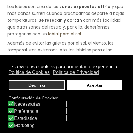
Los labios son una de las
zonas expuestas al frío
y que
más daños sufren cuando practicamos deporte a bajas
temperaturas.
Se resecan y cortan
con más facilidad
que otras zonas del rostro y, por ello, deberíamos
protegerlas con un
labial para el sol
.
Además de evitar las grietas por el sol, el viento, las
temperaturas extremas, etc. los labiales para el sol
pueden tener
filtros solares UVA+UVB
. Los labiales
suelen estar pensados para los deportistas:
caben
fácilmente en cualquier bolsillo
y pueden aplicarse
cuando sea necesario
.
3. Mimar las manos
Aunque cuando practicamos deportes de invierno en la
nieve solemos proteger nuestras manos con unos
guantes, las temperaturas típicas de esta época
pueden provocar enrojecimiento y grietas. En
iDermo.es
te ayudamos a encontrar una crema de
manos
. Es
importante escoger una que nutra, regenere y repare