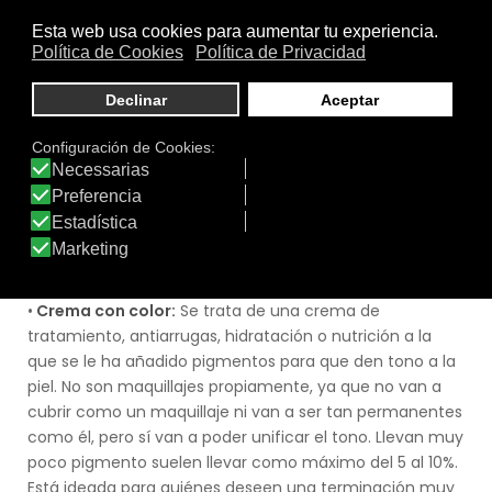
tónico. Lo podemos encontrar en polvo con aplicador
como si se tratara de un compacto, pero también los
últimos maquillajes actúan como si fuera una esponja.
Estos compactos al contacto con el aire y la piel se
emulsionan directamente y se funden como si se
tratara de un verdadero maquillaje. Lo más habitual es
usar el mismo aplicador que lleva: las esponjas de
espuma, microfibra o terciopelo son los más habituales.
Siempre se deben emplear con la piel bien hidratada y
aplicarlo presionando ligeramente en la piel, sin
repartirlo
•
Crema con color:
Se trata de una crema de
tratamiento, antiarrugas, hidratación o nutrición a la
que se le ha añadido pigmentos para que den tono a la
piel. No son maquillajes propiamente, ya que no van a
cubrir como un maquillaje ni van a ser tan permanentes
como él, pero sí van a poder unificar el tono. Llevan muy
poco pigmento suelen llevar como máximo del 5 al 10%.
Está ideada para quiénes deseen una terminación muy