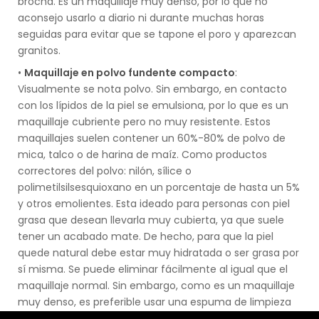
brocha. Es un maquillaje muy denso, por lo que no
aconsejo usarlo a diario ni durante muchas horas
seguidas para evitar que se tapone el poro y aparezcan
granitos.
•
Maquillaje en polvo fundente compacto
:
Visualmente se nota polvo. Sin embargo, en contacto
con los lípidos de la piel se emulsiona, por lo que es un
maquillaje cubriente pero no muy resistente. Estos
maquillajes suelen contener un 60%-80% de polvo de
mica, talco o de harina de maíz. Como productos
correctores del polvo: nilón, sílice o
polimetilsilsesquioxano en un porcentaje de hasta un 5%
y otros emolientes. Esta ideado para personas con piel
grasa que desean llevarla muy cubierta, ya que suele
tener un acabado mate. De hecho, para que la piel
quede natural debe estar muy hidratada o ser grasa por
sí misma. Se puede eliminar fácilmente al igual que el
maquillaje normal. Sin embargo, como es un maquillaje
muy denso, es preferible usar una espuma de limpieza
que se aclare con agua y posteriormente aplicar un