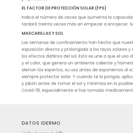
EL FACTOR DE PROTECCIÓN SOLAR (FPS)
Indica el número de veces que aumenta la capacidad de
tardará treinta veces más en empezar a enrojecer. Se 
MASCARILLAS Y SOL
Las semanas de confinamiento han hecho que nuestra
exposición directa y prolongada a los rayos solares y e
los efectos dañinos del sol. Esto se une a que el uso
y el calor, que genera un ambiente caliente y húmedo 
alertan los expertos, su uso antes de exponernos al s
siempre protector solar. Y cuando te la pongas, apli
y jabón antes de tomar el sol y minimiza en lo posibl
Covid-19, especialmente si has tomado medicamentos
DATOS IDERMO