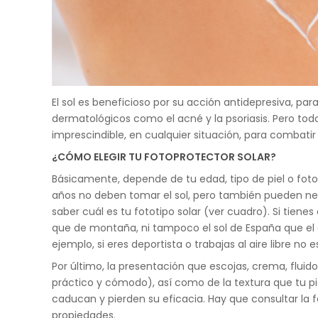
El sol es beneficioso por su acción antidepresiva, par
dermatológicos como el acné y la psoriasis. Pero t
imprescindible, en cualquier situación, para combat
¿CÓMO ELEGIR TU FOTOPROTECTOR SOLAR?
Básicamente, depende de tu edad, tipo de piel o fotot
años no deben tomar el sol, pero también pueden neces
saber cuál es tu fototipo solar (ver cuadro). Si tien
que de montaña, ni tampoco el sol de España que el 
ejemplo, si eres deportista o trabajas al aire libre no 
Por último, la presentación que escojas, crema, flui
práctico y cómodo), así como de la textura que tu pie
caducan y pierden su eficacia. Hay que consultar la 
propiedades.