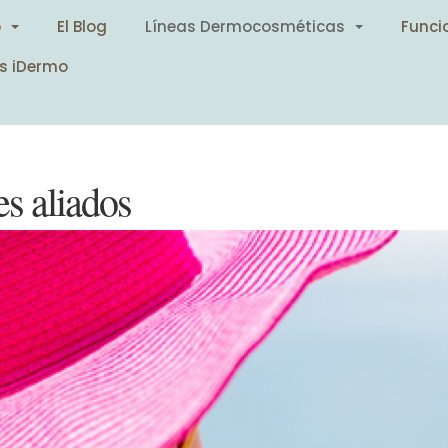
o
El Blog
Líneas Dermocosméticas
Funci
s iDermo
es aliados