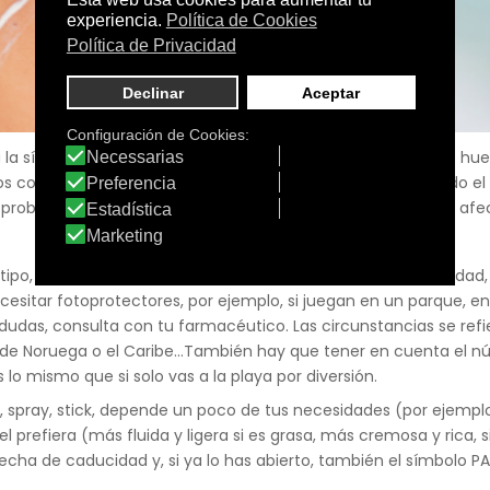
a la síntesis de la vitamina D, esencial en la formación de los 
odos conocemos también sus consecuencias negativas, siendo el
ir problemas como quemaduras, envejecimiento prematuro, afecc
ipo, las circunstancias y tus preferencias. En relación a la eda
itar fotoprotectores, por ejemplo, si juegan en un parque, en un
es dudas, consulta con tu farmacéutico. Las circunstancias se ref
de Noruega o el Caribe...También hay que tener en cuenta el n
es lo mismo que si solo vas a la playa por diversión.
do, spray, stick, depende un poco de tus necesidades (por ejemp
l prefiera (más fluida y ligera si es grasa, más cremosa y rica,
fecha de caducidad y, si ya lo has abierto, también el símbolo