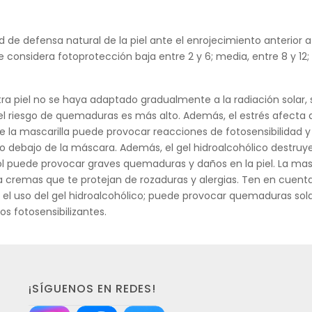
 defensa natural de la piel ante el enrojecimiento anterior a la
considera fotoprotección baja entre 2 y 6; media, entre 8 y 12; a
 piel no se haya adaptado gradualmente a la radiación solar, 
l riesgo de quemaduras es más alto. Además, el estrés afecta a la
 de la mascarilla puede provocar reacciones de fotosensibilidad 
debajo de la máscara. Además, el gel hidroalcohólico destruye la
ol puede provocar graves quemaduras y daños en la piel. La mascar
ca cremas que te protejan de rozaduras y alergias. Ten en cuen
e el uso del gel hidroalcohólico; puede provocar quemaduras sol
 fotosensibilizantes.
¡SÍGUENOS EN REDES!