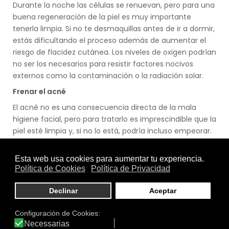
Durante la noche las células se renuevan, pero para una
buena regeneración de la piel es muy importante
tenerla limpia. Si no te desmaquillas antes de ir a dormir,
estás dificultando el proceso además de aumentar el
riesgo de flacidez cutánea. Los niveles de oxigen podrían
no ser los necesarios para resistir factores nocivos
externos como la contaminación o la radiación solar.
Frenar el acné
El acné no es una consecuencia directa de la mala
higiene facial, pero para tratarlo es imprescindible que la
piel esté limpia y, si no lo está, podría incluso empeorar.
El maquillaje puede ser útil en un momento puntual
para disimular alguna consecuencia del acné -como un
grano, por ejemplo- pero no puedes olvidarte nunca de
retirarlo antes de irte a dormir.
Ayudar con las ojeras
Si por la noche no eliminas el maquillaje acumulado de
la zona del contorno del ojo, la zona se puede ir