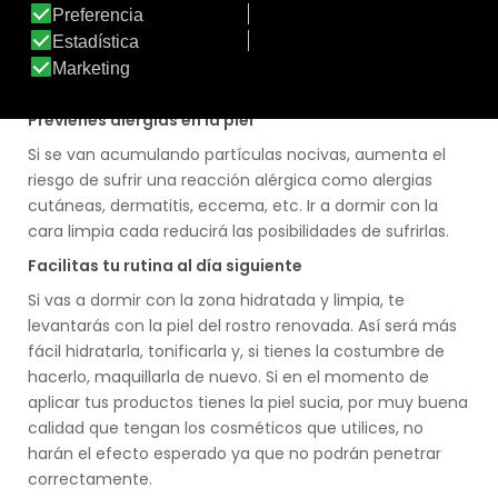
oscureciendo. Las ojeras no son un efecto sólo de tener
la piel poco hidratada, pero mantener un buen cuidado
de ésta zona te ayudará a que no empeoren y a
mejorar el aspecto de todo tu rostro.
Previenes alergias en la piel
Si se van acumulando partículas nocivas, aumenta el
riesgo de sufrir una reacción alérgica como alergias
cutáneas, dermatitis, eccema, etc. Ir a dormir con la
cara limpia cada reducirá las posibilidades de sufrirlas.
Facilitas tu rutina al día siguiente
Si vas a dormir con la zona hidratada y limpia, te
levantarás con la piel del rostro renovada. Así será más
fácil hidratarla, tonificarla y, si tienes la costumbre de
hacerlo, maquillarla de nuevo. Si en el momento de
aplicar tus productos tienes la piel sucia, por muy buena
calidad que tengan los cosméticos que utilices, no
harán el efecto esperado ya que no podrán penetrar
correctamente.