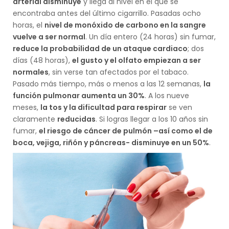
arterial disminuye
y llega al nivel en el que se
encontraba antes del último cigarrillo. Pasadas ocho
horas, el
nivel de monóxido de carbono en la sangre
vuelve a ser normal
. Un día entero (24 horas) sin fumar,
reduce la probabilidad de un ataque cardiaco
; dos
días (48 horas),
el gusto y el olfato empiezan a ser
normales
, sin verse tan afectados por el tabaco.
Pasado más tiempo, más o menos a las 12 semanas,
la
función pulmonar aumenta un 30%
. A los nueve
meses,
la tos y la dificultad para respirar
se ven
claramente
reducidas
. Si logras llegar a los 10 años sin
fumar,
el riesgo de cáncer de pulmón –así como el de
boca, vejiga, riñón y páncreas- disminuye en un 50%
.