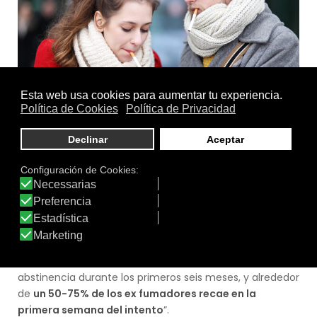
Un vicio difícil de abandonar
Tal y como informa El Mundo, “el consumo de
tabaco
supone la mayor causa de mortalidad prematura y
evitable en todo el mundo
. Se estima que actualmente
el
22,5% de los adultos (32% de los hombres y el 7% de
las mujeres) fuma tabaco
. A pesar de los conocidos
daños asociados al tabaco, sólo el 5% de los fumadores
que intentan dejar el hábito por sí mismos aguantan la
abstinencia durante los primeros seis meses, y alrededor
de
un 50-75% de los ex fumadores recae en la
primera semana del intento
”.