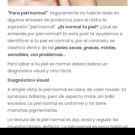
"Para piel normal"
. Seguramente no habrás leído en
algunos envases de productos para el rostro la
expresión "piel normal".
¿Es normal tu piel?
¿Qué se
entiende por piel normal? En este post te ayudamos a
identificar si tu piel es normal o, por el contrario, se
clasifica dentro de las
pieles secas, grasas, mixtas,
sensibles, con problemas...
Para saber si tu piel es normal debes realizar un
diagnóstico visual y otro táctil.
Diagnóstico visual
A simple vista, la piel normal es clara, de color rosado. Es
luminosa, brillante, pero de aspecto mate, sin brillo
excesivo. La piel normal es uniforme y no tiene
manchas pigmentarias.
La textura de la piel normal es
lisa, tersa y regular
. No
muestra ningún defecto. La piel normal es poco habitual
en la edad adulta.
Es la piel ideal, la de los niños antes