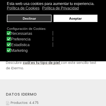
de la pubertad.
Diagnóstico táctil
Al tacto, la piel normal es
fresca y suave
. Su grosor es
normal, tiene un buen tono, está hidratada, es firme y
flexible.
Cuidados para la piel normal
Aplica una crema
hidratante
todas las mañanas en
cara y cuello. Por la noche puede usarse una crema
hidratante o
antiedad
, según se requiera.
Descubre
cuál es tu tipo de piel
con este sencillo test
de iDermo.
DATOS IDERMO
Productos: 4.475