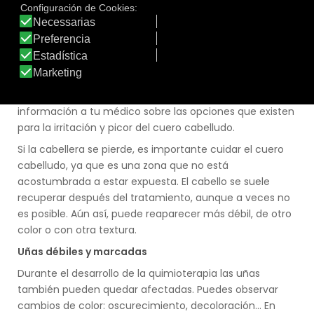
pelo durante un proceso de quimioterapia pasan, en
primer lugar, por espaciar los lavados y utilizar un
champú muy suave y específico. Péinalo con
delicadeza para no romperlo y con un cepillo para
cabello frágil. Evita el uso de secador, la plancha y el
alisado o rizado con productos químicos. Pide
información a tu médico sobre las opciones que existen
para la irritación y picor del cuero cabelludo.
Si la cabellera se pierde, es importante cuidar el cuero
cabelludo, ya que es una zona que no está
acostumbrada a estar expuesta. El cabello se suele
recuperar después del tratamiento, aunque a veces no
es posible. Aún así, puede reaparecer más débil, de otro
color o con otra textura.
Uñas débiles y marcadas
Durante el desarrollo de la quimioterapia las uñas
también pueden quedar afectadas. Puedes observar
cambios de color: oscurecimiento, decoloración... En