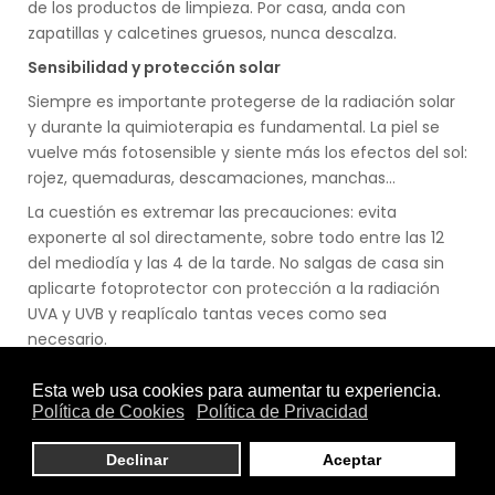
de los productos de limpieza. Por casa, anda con
zapatillas y calcetines gruesos, nunca descalza.
Sensibilidad y protección solar
Siempre es importante protegerse de la radiación solar
y durante la quimioterapia es fundamental. La piel se
vuelve más fotosensible y siente más los efectos del sol:
rojez, quemaduras, descamaciones, manchas...
La cuestión es extremar las precauciones: evita
exponerte al sol directamente, sobre todo entre las 12
del mediodía y las 4 de la tarde. No salgas de casa sin
aplicarte fotoprotector con protección a la radiación
UVA y UVB y reaplícalo tantas veces como sea
necesario.
Cuidado del cabello y del cuero cabelludo
El estado y caída del cabello varía según la persona y el
tipo concreto de tratamiento oncológico. A veces la
caída de la melena y vello corporal será inevitable.
Las recomendaciones generales para el cuidado del