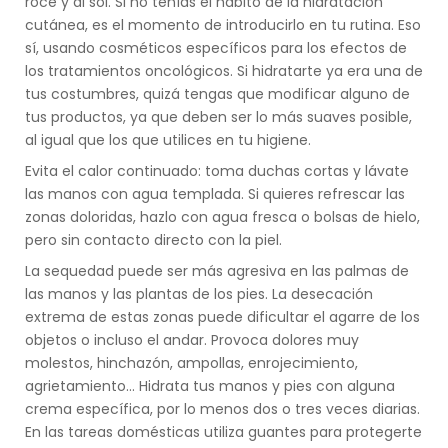
roce y al sol. Si no tenías el hábito de la hidratación
cutánea, es el momento de introducirlo en tu rutina. Eso
sí, usando cosméticos específicos para los efectos de
los tratamientos oncológicos. Si hidratarte ya era una de
tus costumbres, quizá tengas que modificar alguno de
tus productos, ya que deben ser lo más suaves posible,
al igual que los que utilices en tu higiene.
Evita el calor continuado: toma duchas cortas y lávate
las manos con agua templada. Si quieres refrescar las
zonas doloridas, hazlo con agua fresca o bolsas de hielo,
pero sin contacto directo con la piel.
La sequedad puede ser más agresiva en las palmas de
las manos y las plantas de los pies. La desecación
extrema de estas zonas puede dificultar el agarre de los
objetos o incluso el andar. Provoca dolores muy
molestos, hinchazón, ampollas, enrojecimiento,
agrietamiento... Hidrata tus manos y pies con alguna
crema específica, por lo menos dos o tres veces diarias.
En las tareas domésticas utiliza guantes para protegerte