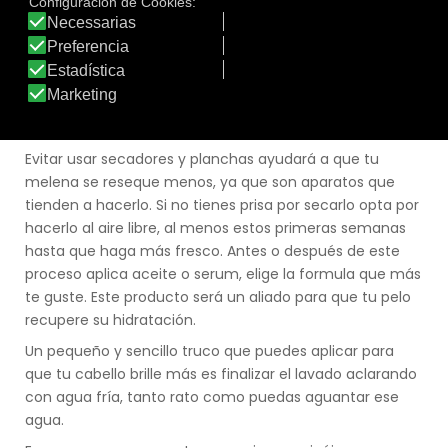
estropeada, a la hora de aplicar según que productos sí
que hay que tener en cuenta nuestro tipo de pelo.
Cuando apliquemos un acondicionador de medios a
puntas o una mascarilla, dos veces por semana para un
cabello será suficiente en cambio, un pelo normal o
seco puede añadir un día más de aplicación.
Evitar usar secadores y planchas ayudará a que tu
melena se reseque menos, ya que son aparatos que
tienden a hacerlo. Si no tienes prisa por secarlo opta por
hacerlo al aire libre, al menos estos primeras semanas
hasta que haga más fresco. Antes o después de este
proceso aplica aceite o serum, elige la formula que más
te guste. Este producto será un aliado para que tu pelo
recupere su hidratación.
Un pequeño y sencillo truco que puedes aplicar para
que tu cabello brille más es finalizar el lavado aclarando
con agua fría, tanto rato como puedas aguantar ese
agua.