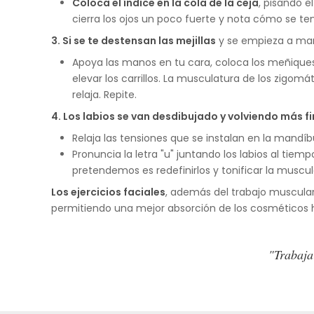
Coloca el índice en la cola de la ceja
, pisando e
cierra los ojos un poco fuerte y nota cómo se te
3. Si se te destensan las mejillas
y se empieza a marc
Apoya las manos en tu cara, coloca los meñiques a
elevar los carrillos. La musculatura de los zigo
relaja. Repite.
4. Los labios se van desdibujado y volviendo más f
Relaja las tensiones que se instalan en la mandíb
Pronuncia la letra "u" juntando los labios al tie
pretendemos es redefinirlos y tonificar la muscu
Los ejercicios faciales
, además del trabajo muscular 
permitiendo una mejor absorción de los cosméticos h
"Trabaja