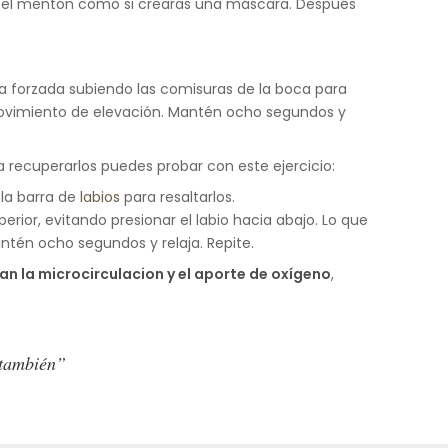
ajo el mentón como si crearas una máscara. Después
isa forzada subiendo las comisuras de la boca para
l movimiento de elevación. Mantén ocho segundos y
ra recuperarlos puedes probar con este ejercicio:
 la barra de
labios
para resaltarlos.
erior, evitando presionar el labio hacia abajo. Lo que
ntén ocho segundos y relaja. Repite.
n la microcirculacion y el aporte de oxígeno
,
 también”