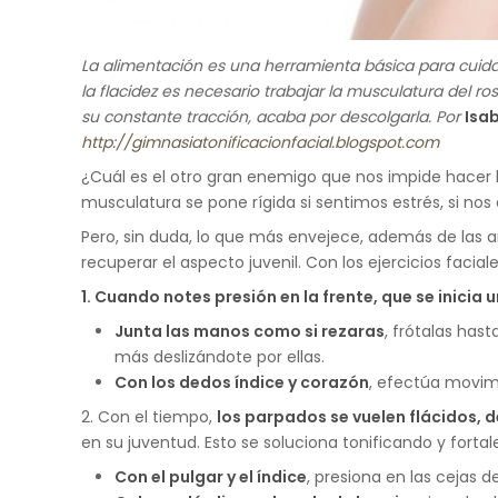
La alimentación es una herramienta básica para cuidar
la flacidez es necesario trabajar la musculatura del ro
su constante tracción, acaba por descolgarla. Por
Isa
http://gimnasiatonificacionfacial.blogspot.com
¿Cuál es el otro gran enemigo que nos impide hacer
musculatura se pone rígida si sentimos estrés, si no
Pero, sin duda, lo que más envejece, además de las a
recuperar el aspecto juvenil. Con los ejercicios fac
1. Cuando notes presión en la frente, que se inicia 
Junta las manos como si rezaras
, frótalas hast
más deslizándote por ellas.
Con los dedos índice y corazón
, efectúa movimi
2. Con el tiempo,
los parpados se vuelen flácidos,
en su juventud. Esto se soluciona tonificando y fortal
Con el pulgar y el índice
, presiona en las cejas d