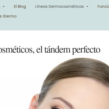
o
El Blog
Líneas Dermocosméticas
Funci
s iDermo
sméticos, el tándem perfecto