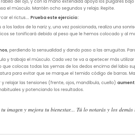
l rabillo del ojo, y con la mano extendida apoya los pulgares b
nsa el músculo. Mantén ocho segundos y relaja. Repite.
ar el rictus….
Prueba este ejercicio:
 los lados de la nariz y, una vez posicionada, realiza una sonr
máticos se tonificará debido al peso que le hemos colocado y a
inos
, perdiendo la sensualidad y dando paso a las arruguitas. Pa
ula y trabaja el músculo. Cada vez te va a apetecer más utilizar
mpo que colocas todas las yemas de los dedos encima del labio sup
latura para evitar que se marque el temido código de barras. Ma
y relajar las tensiones (frente, ojos, mandíbula, cuello)
aumenta
abituales y potenciando los resultados.
 tu imagen y mejora tu bienestar... Tú lo notarás y los demás