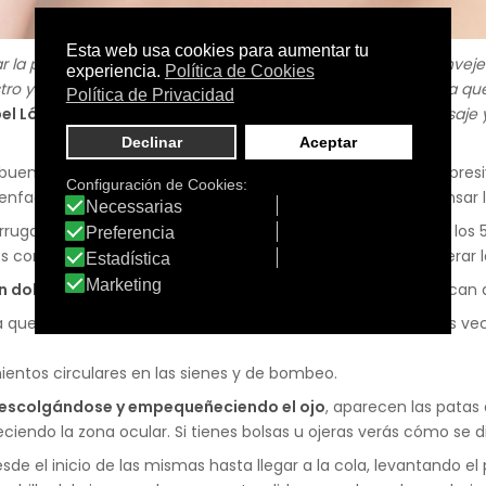
 la piel. Los antioxidantes colaboran en la prevención del envej
stro y recuperar el tono muscular, ya que la musculatura es la que
bel López
, profesora de gimnasia facial, técnicas de automasaje 
 buena cara?
El estrés
. A una cara tensa, rígida, le faltará expr
s enfadamos. Con los ejercicios faciales conseguimos destensar
rrugas, es la
flacidez
. Para erradicarla es necesario trabajar los
iales conseguimos aumentar el volumen del músculo y recuperar l
un dolor de cabeza o
cuando te percates de que se te marcan a
a que notes calor y pasarlas por la frente, de lado a lado, seis ve
entos circulares en las sienes y de bombeo.
 descolgándose y empequeñeciendo el ojo
, aparecen las patas 
eciendo la zona ocular. Si tienes bolsas u ojeras verás cómo se di
esde el inicio de las mismas hasta llegar a la cola, levantando e