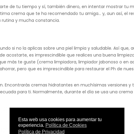
rte de tu tiempo y sí, también dinero, en intentar mostrar tu m
 última crema que te ha recomendado tu amiga… y, aun así, el res
a rutina y mucha constancia.
ndo si no la aplicas sobre una piel limpia y saludable. Así que
de acostarte, es imprescindible que realices una buena limpieza
o que más te guste (crema limpiadora, limpiador jabonoso o en a
orrar, pero que es imprescindible para restaurar el Ph de nuest
ción. Encontrarás cremas hidratantes en muchísimas versiones y 
cuada para ti. Normalmente, durante el día se usa una crema hi