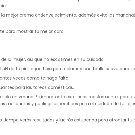
ial.
ar es la mejor crema antienvejecimiento, además evita las manch
te para mostrar tu mejor cara.
 de la mujer, así que no escatimes en su cuidado.
 pH de tu piel, agua tibia para aclarar y una toalla suave para s
tantas veces como te haga falta.
 guantes para las tareas domésticas.
o solo en verano. Es importante exfoliarlos regularmente, para evi
 mascarillas y peelings específicos para el cuidado de tus pies
tiempo verás resultados y lucirás estupenda para afrontar tu d