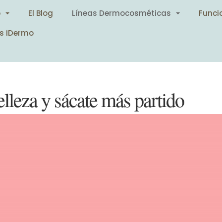
o
El Blog
Líneas Dermocosméticas
Funci
s iDermo
elleza y sácate más partido