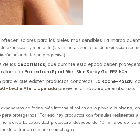
e ofrecen solares para las pieles más sensibles. La marca cuen
do de exposición y momento (las primeras semanas de exposición se re
iación solar de forma progresiva).
s de los
deportistas
, que durante esta época deben protegerse
tas llamado
Protextrem Sport Wet Skin Spray Gel FPS 50+.
 para el que existen productos concretos.
La Roche-Posay
, c
 50+ Leche Aterciopelada
previene la máscara de embarazo.
exponemos de forma más intensa al sol es en la playa o la piscina, o
o para protegernos. Por eso hay productos con fórmulas resistentes a
or no pierde la capacidad protectora después de 40 minutos de per
és de entrar en contacto con el agua.