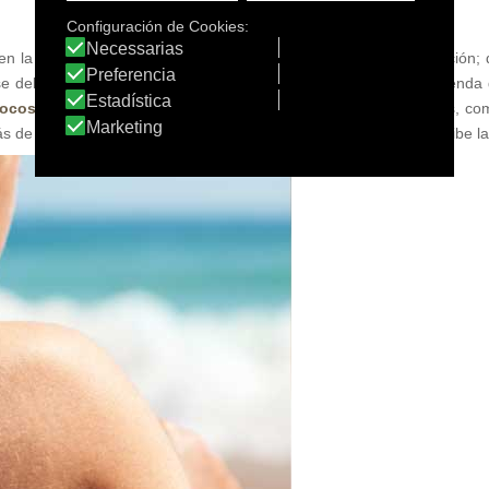
en la elección de una crema u otra y no olvidar nunca su aplicación;
e del sol. Las cremas para niños menores de 3 años se recomienda que
ocosmética solar infantil
para las pieles de los más pequeños, co
 de proteger del sol, contiene una substancia patentada que inhibe la