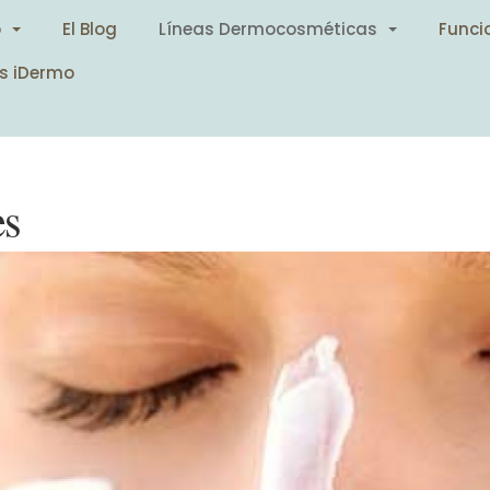
o
El Blog
Líneas Dermocosméticas
Funci
s iDermo
es