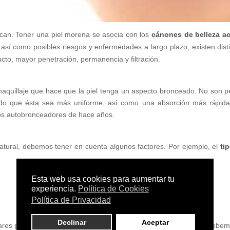
ifican. Tener una piel morena se asocia con los
cánones de belleza ac
 así como posibles riesgos y enfermedades a largo plazo, existen dist
cto, mayor penetración, permanencia y filtración.
aquillaje que hace que la piel tenga un aspecto bronceado. No son pe
iendo que ésta sea más uniforme, así como una absorción más rápida
los autobronceadores de hace años.
atural, debemos tener en cuenta algunos factores. Por ejemplo, el
ti
res pierden su eficacia de un año para otro y que, por lo tanto, debemo