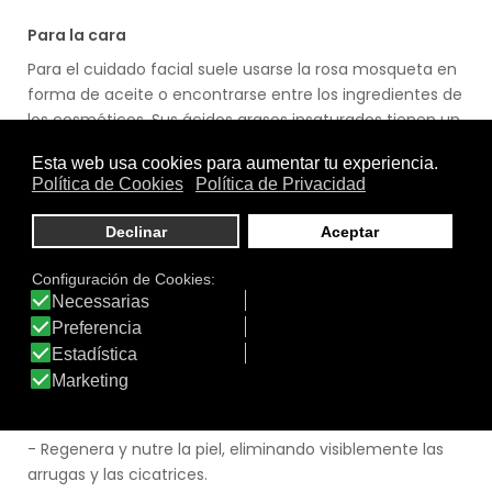
Para la cara
Para el cuidado facial suele usarse la rosa mosqueta en
forma de aceite o encontrarse entre los ingredientes de
los cosméticos. Sus ácidos grasos insaturados tienen un
papel importante en la hidratación del rostro, ya que
son los encargados de mantener las membranas
celulares sanas. También ayudan a retener el agua y
por tanto, la hidratación de la piel. Veamos sus
beneficios en la cara:
- Previene y corrige el fotoenvejecimiento y los
problemas cutáneos debidos a las radiaciones solares a
través de la autogeneración de melanina.
- Redistribuye la pigmentación permitiendo la
eliminación de manchas solares así como las
producidas en los casos de acné.
- Regenera y nutre la piel, eliminando visiblemente las
arrugas y las cicatrices.