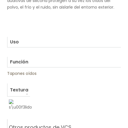
auditivas de silicona protegen a su vez los oídos del
polvo, el frío y el ruido, sin aislarle del entorno exterior.
.
.
.
.
Uso
.
Función
Tapones oídos
Textura
Otros productos de VCS