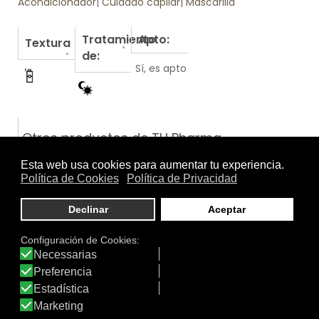
Acondicionador
|
Cuidado capilar
|
Mascarilla
Tratamiento
Apto:
Textura
de:
Sí, es apto
Otros productos de TH Pharma
PERFECTION