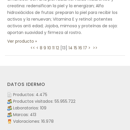
creatina: redensifican la piel y la energizan; Alfa
hidroxiácidos de frutas: preparan la piel para recibir los
activos y la renuevan; Vitamina E y retinol: potentes
activos anti edad; Jojoba, mimosa y proteínas de soja:
aportan suavidad y firmeza al rostro.
Ver producto
<<
<
8
9
10
11
12
[
13
]
14
15
16
17
>
>>
DATOS IDERMO
Productos: 4.475
Productos visitados: 55.955.722
Laboratorios: 109
Marcas: 413
Valoraciones: 16.978