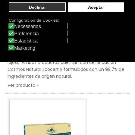
Línea:
Dr. Tree Piel Sensible Corporal
ECO PACK SÓLIDOS HIDRATACIÓN INFANTIL
El gel de ducha sólido júnior de Dr Tree limpia, calma,
hidrata y protege, generando una espuma, suave,
cremosa y delicada. El Champú 2 en 1 Hidratante está
formulado a base de un concentrado de tensioactivos
suaves y cremosos que forman una espuma densa y
lujosa. Ambos productos cuentan con certificación
Cosmos Natural Ecocert y formulados con un 99,7% de
ingredientes de origen natural.
Ver producto