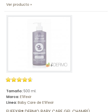
Ver producto
Tamaño:
500 ml.
Marca:
E’lifexir
Línea:
Baby Care de E’lifexir
ELIFEXIR® DERMO BABY CARE GEL CHAMPÚ