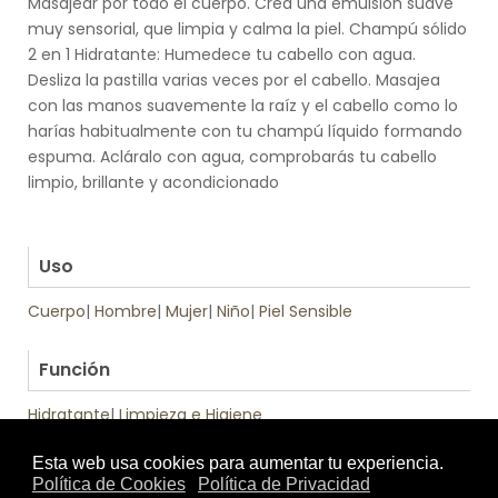
Masajear por todo el cuerpo. Crea una emulsión suave
muy sensorial, que limpia y calma la piel. Champú sólido
2 en 1 Hidratante: Humedece tu cabello con agua.
Desliza la pastilla varias veces por el cabello. Masajea
con las manos suavemente la raíz y el cabello como lo
harías habitualmente con tu champú líquido formando
espuma. Acláralo con agua, comprobarás tu cabello
limpio, brillante y acondicionado
.
.
Uso
Cuerpo
|
Hombre
|
Mujer
|
Niño
|
Piel Sensible
.
Función
Hidratante
|
Limpieza e Higiene
Tratamiento
Apto:
Textura