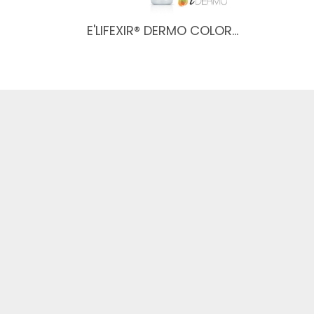
E'LIFEXIR® DERMO COLOR…