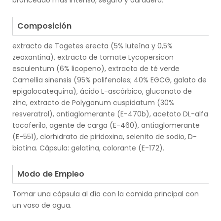
bronceado más intenso, seguro y duradero.
.
Composición
extracto de Tagetes erecta (5% luteína y 0,5%
zeaxantina), extracto de tomate Lycopersicon
esculentum (6% licopeno), extracto de té verde
Camellia sinensis (95% polifenoles; 40% EGCG, galato de
epigalocatequina), ácido L-ascórbico, gluconato de
zinc, extracto de Polygonum cuspidatum (30%
resveratrol), antiaglomerante (E-470b), acetato DL-alfa
tocoferilo, agente de carga (E-460), antiaglomerante
(E-551), clorhidrato de piridoxina, selenito de sodio, D-
biotina. Cápsula: gelatina, colorante (E-172).
.
Modo de Empleo
Tomar una cápsula al día con la comida principal con
un vaso de agua.
.