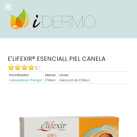
E'LIFEXIR® ESENCIALL PIEL CANELA
Distribuidor:
Marca:
Línea:
Laboratorios Phergal
E’lifexir
Esenciall de E’lifexir