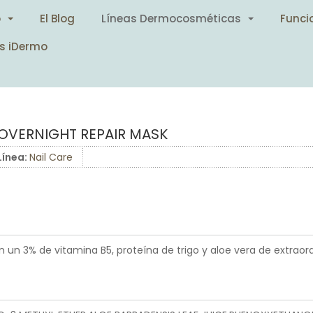
o
El Blog
Líneas Dermocosméticas
Funci
s iDermo
OVERNIGHT REPAIR MASK
Línea:
Nail Care
on un 3% de vitamina B5, proteína de trigo y aloe vera de extraor