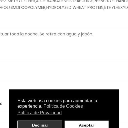
3 METHYL ETHER,ALOE BARBADENSIS LEAF JUICE,PHENOXYETHANOL
OHOL/SMDI COPOLYMER,HYDROLYZED WHEAT PROTEIN,ETHYLHEXYL
tuar toda la noche. Se retira con agua y jabón.
:
Otros productos de Beter