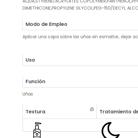
AQUA,STYRENE/ACRYLATES COPOLYMER,PANTHENOL,PPG-
DIMETHICONE,PROPYLENE GLYCOL,PEG-150/DECYL ALC
.
Modo de Empleo
Aplicar una capa sobre las uñas sin esmaltar, dejar ac
.
.
Uso
.
Función
Uñas
Textura
Tratamiento de