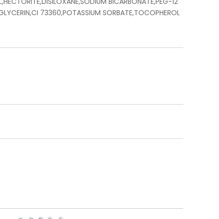
,HECTORITE,DISILOXANE,SODIUM BICARBONATE,PEG-12
GLYCERIN,CI 73360,POTASSIUM SORBATE,TOCOPHEROL