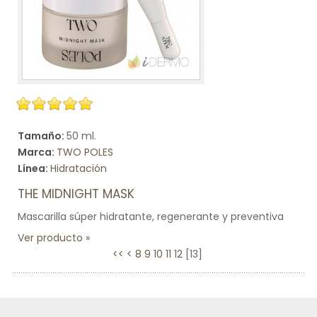
Tamaño:
50 ml.
Marca:
TWO POLES
Línea:
Hidratación
THE MIDNIGHT MASK
Mascarilla súper hidratante, regenerante y preventiva
Ver producto
<<
<
8
9
10
11
12
[
13
]