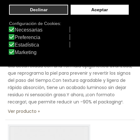
Tamaño:
50 ml.
Marca:
Martiderm
Línea:
Black Diamond
EPIGENCE EXPERT REPAIR
Epigence Expert Repair es la crema antiedad global de
día desarrollada con una fórmula epigenética avanzada,
que reprograma la piel para prevenir y revertir los signos
del paso del tiempo.Con textura agradable y ligera de
rápida absorción, tiene un acabado luminoso sin dejar
residuo ni sensación grasa.Y ahora, ¡con formato
recarga!, que permite reducir un -90% el packaging⁴.
Ver producto