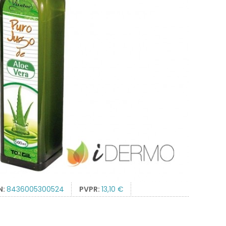
N:
8436005300524
PVPR:
13,10 €