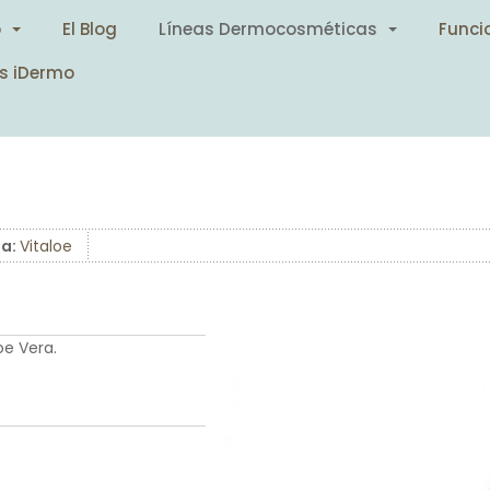
o
El Blog
Líneas Dermocosméticas
Funci
s iDermo
ea:
Vitaloe
e Vera.