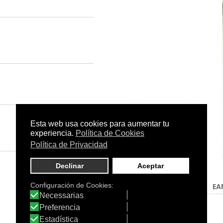
Tamaño:
500 ml.
C.N.:
-
EA