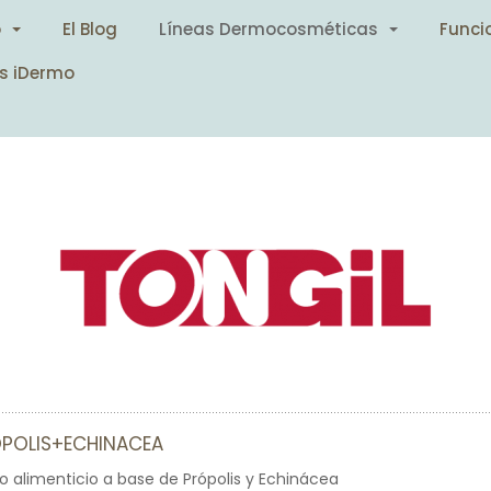
o
El Blog
Líneas Dermocosméticas
Funci
s iDermo
OPOLIS+ECHINACEA
alimenticio a base de Própolis y Echinácea