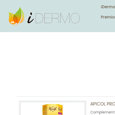
iDerm
Premio
APICOL PR
Complemento 