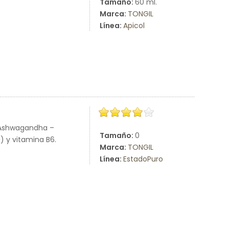
Tamaño:
60 ml.
Marca:
TONGIL
Línea:
Apicol
 Ashwagandha –
Tamaño:
0
) y vitamina B6.
Marca:
TONGIL
Línea:
EstadoPuro