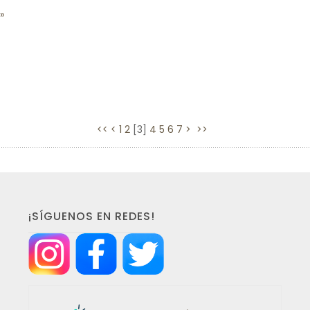
<<
<
1
2
[
3
]
4
5
6
7
>
>>
¡SÍGUENOS EN REDES!