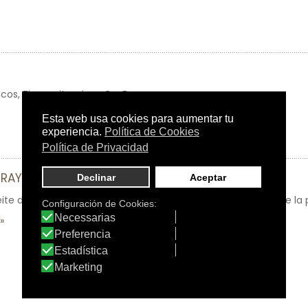
s, Zinc y vitaminas C y D.
RAY TEA TREE 100% PURO
te del Árbol del Té. Higienizante corporal, para el cuidado de la p