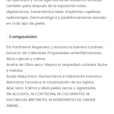
temperatura y otros agentes externos.Recomendado
también para después de la exposición solar,
depilaciones, tratamientos láser, implantes capilares,
radioterapia…Dermatológica y pediátricamente testado
en todo tipo de pieles.
.
Composición
6% Panthenol: Regenera y restaura la barrera cutánea.
Extracto de Caléndula: Propiedades antiinflamatorias.
Alivia rojeces y calma.
Aceite de Oliva seco: Mejora la sequedad cutánea. Nutre
e hidrata.
Ácido Hialurónico: Humectante e hidratante intensivo.
Alantoína: Favorece la cicatrización de los tejidos.
Aloe Vera: Calma y alivia pieles secas y agrietadas.
SIN ALCOHOL, NI CORTISONA, NI COLORANTES, NI
SUSTANCIAS IRRITANTES, NI INGREDIENTES DE ORIGEN
ANIMAL.
.