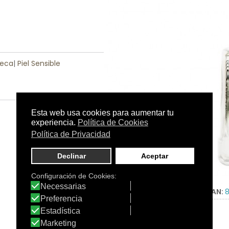
Seca
|
Piel Sensible
Tamaño:
11 ml
C.N.:
-
EAN:
8