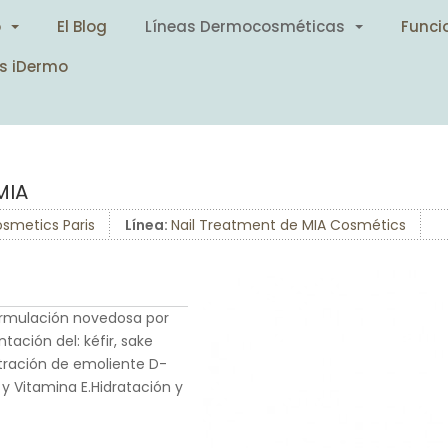
o
El Blog
Líneas Dermocosméticas
Funci
s iDermo
MIA
smetics Paris
Línea:
Nail Treatment de MIA Cosmétics
ormulación novedosa por
ación del: kéfir, sake
entración de emoliente D-
y Vitamina E.Hidratación y