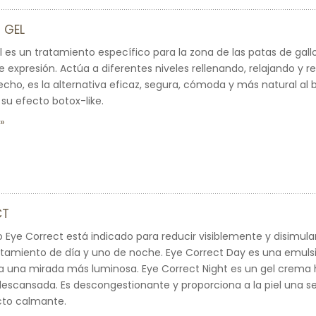
 GEL
l es un tratamiento específico para la zona de las patas de gallo
e expresión. Actúa a diferentes niveles rellenando, relajando y r
echo, es la alternativa eficaz, segura, cómoda y más natural al 
su efecto botox-like.
CT
 Eye Correct está indicado para reducir visiblemente y disimular 
atamiento de día y uno de noche. Eye Correct Day es una emulsi
a una mirada más luminosa. Eye Correct Night es un gel crema 
escansada. Es descongestionante y proporciona a la piel una s
cto calmante.