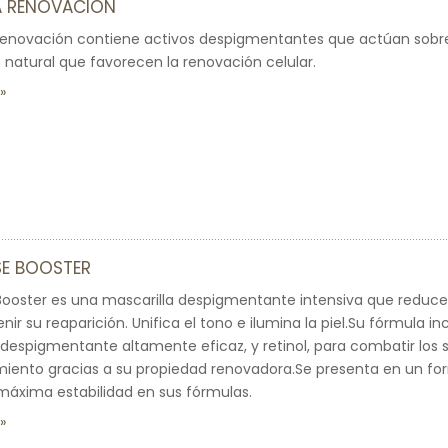
 RENOVACIÓN
novación contiene activos despigmentantes que actúan sobr
 natural que favorecen la renovación celular.
SE BOOSTER
Booster es una mascarilla despigmentante intensiva que reduc
ir su reaparición. Unifica el tono e ilumina la piel.Su fórmula i
despigmentante altamente eficaz, y retinol, para combatir los s
miento gracias a su propiedad renovadora.Se presenta en un f
 máxima estabilidad en sus fórmulas.