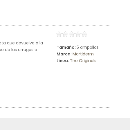
iata que devuelve a la
Tamaño:
5 ampollas
co de las arrugas e
Marca:
Martiderm
Línea:
The Originals