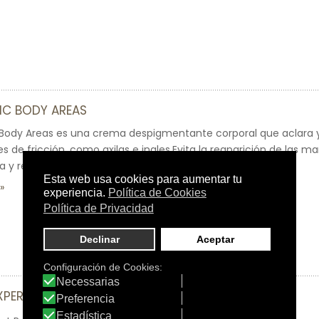
IC BODY AREAS
Body Areas es una crema despigmentante corporal que aclara y 
es de fricción, como axilas e ingles.Evita la reaparición de las m
a y refuerza la función barrera de la piel.
XPERT REPAIR