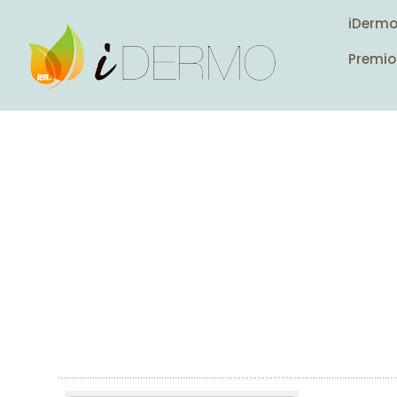
iDerm
Premio