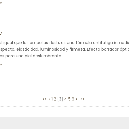
M
al igual que las ampollas flash, es una fórmula antifatiga inmed
aspecto, elasticidad, luminosidad y firmeza. Efecto borrador ópti
es para una piel deslumbrante.
<<
<
1
2
[
3
]
4
5
6
>
>>