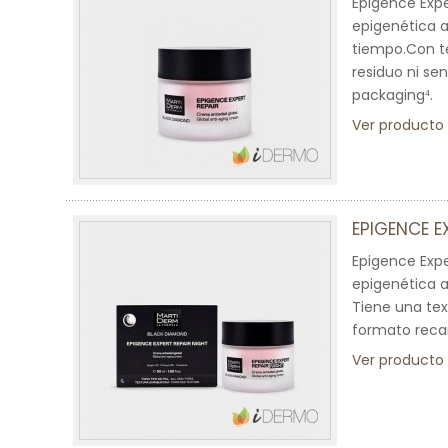
Epigence Expe
epigenética a
tiempo.Con te
residuo ni se
packaging⁴.
Ver producto
EPIGENCE E
Epigence Expe
epigenética a
Tiene una text
formato recar
Ver producto