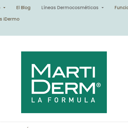
o
El Blog
Líneas Dermocosméticas
Funci
s iDermo