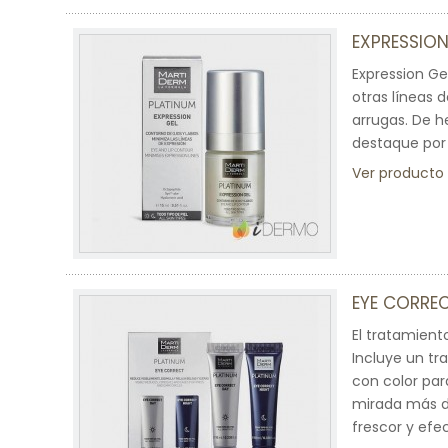
EXPRESSION
Expression Ge
otras líneas d
arrugas. De h
destaque por 
Ver producto
EYE CORRE
El tratamiento
Incluye un tr
con color par
mirada más d
frescor y efe