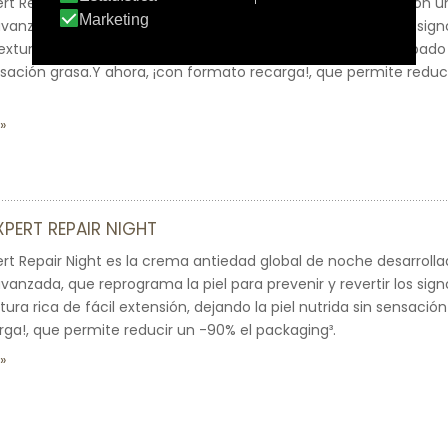
rt Repair es la crema antiedad global de día desarrollada con 
vanzada, que reprograma la piel para prevenir y revertir los sign
xtura agradable y ligera de rápida absorción, tiene un acabado 
nsación grasa.Y ahora, ¡con formato recarga!, que permite reduc
XPERT REPAIR NIGHT
rt Repair Night es la crema antiedad global de noche desarroll
vanzada, que reprograma la piel para prevenir y revertir los sign
ura rica de fácil extensión, dejando la piel nutrida sin sensación
ga!, que permite reducir un -90% el packaging³.