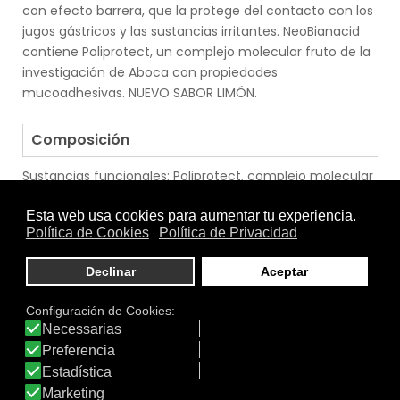
con efecto barrera, que la protege del contacto con los
jugos gástricos y las sustancias irritantes. NeoBianacid
contiene Poliprotect, un complejo molecular fruto de la
investigación de Aboca con propiedades
mucoadhesivas. NUEVO SABOR LIMÓN.
.
Composición
Sustancias funcionales: Poliprotect, complejo molecular
sinérgico de polisacáridos* (obtenidos a partir de Aloe
vera, Malva sylvestris y Althaea officinalis) y minerales
Limestone y Nahcolite. Titulado en polisacáridos (peso
molecular 20 000 dalton) u22657,6 % (40 mg por
comprimido). Fracción flavonoica* (obtenida a partir de
Matricaria recutita y Glycyrrhiza glabra); azúcar de
caña*, goma arábiga, aroma natural de Menta. (*)
Ingrediente de Agricultura Biológica.
.
Modo de Empleo