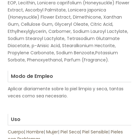
EOP, Lecithin, Lonicera caprifolium (Honeysuckle) Flower
Extract, Ascorbyl Palmitate, Lonicera japonica
(Honeysuckle) Flower Extract, Dimethicone, Xanthan
Gum, Cellulose Gum, Glyceryl Oleate, Citric Acid,
Ethylhexylglycerin, Carbomer, Sodium Lauroyl Lactylate,
Sodium Stearoyl Lactylate, Tetrasodium Glutamate
Diacetate, p-Anisic Acid, Stearalkonium Hectorite,
Propylene Carbonate, Sodium Benzoate,Potassium
Sorbate, Phenoxyethanol, Parfum (Fragrance).
.
Modo de Empleo
Aplicar diariamente sobre la piel limpia y seca, tantas
veces como sea necesario.
.
.
Uso
Cuerpo
|
Hombre
|
Mujer
|
Piel Seca
|
Piel Sensible
|
Pieles
con Problemas