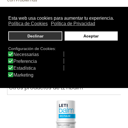
.
Función
Emoliente
|
Hidratante
|
Piernas
|
Regeneradora
|
Tratamiento específico
Tratamiento
Textura
de:
Otros productos de LETIbalm