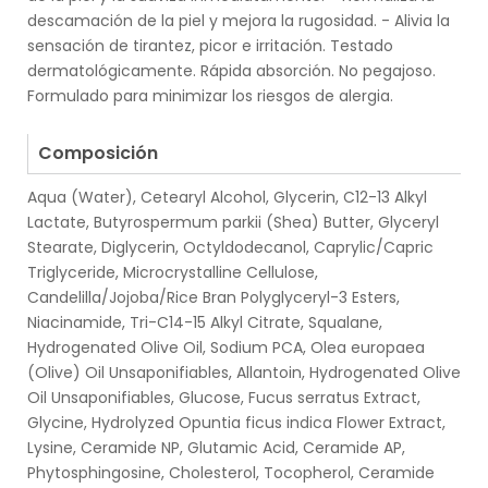
descamación de la piel y mejora la rugosidad. - Alivia la
sensación de tirantez, picor e irritación. Testado
dermatológicamente. Rápida absorción. No pegajoso.
Formulado para minimizar los riesgos de alergia.
.
Composición
Aqua (Water), Cetearyl Alcohol, Glycerin, C12-13 Alkyl
Lactate, Butyrospermum parkii (Shea) Butter, Glyceryl
Stearate, Diglycerin, Octyldodecanol, Caprylic/Capric
Triglyceride, Microcrystalline Cellulose,
Candelilla/Jojoba/Rice Bran Polyglyceryl-3 Esters,
Niacinamide, Tri-C14-15 Alkyl Citrate, Squalane,
Hydrogenated Olive Oil, Sodium PCA, Olea europaea
(Olive) Oil Unsaponifiables, Allantoin, Hydrogenated Olive
Oil Unsaponifiables, Glucose, Fucus serratus Extract,
Glycine, Hydrolyzed Opuntia ficus indica Flower Extract,
Lysine, Ceramide NP, Glutamic Acid, Ceramide AP,
Phytosphingosine, Cholesterol, Tocopherol, Ceramide